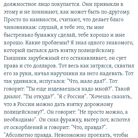
должностное лицо покупается. Они привыкли к
этому и не понимают, как может быть по-другому.
Просто по наивности, считают, что делает благо
чиновникам: слушай, я тебе это, ты мне
быстренько бумажку сделай, тебе хорошо и мне
хорошо. Какие проблемы? Я знал одного знакомого,
который пытался дать взятку полицейскому.
Гаишник зарубежный его останавливает, он сует
права и сто долларов. Тот весь как затрясся, схватил
его за руки, начал наручники на него надевать. Тот
так удивился, испугался: "Что, мало дал?". Тот
говорит: "Ты еще издеваешься надо мной?". Такой
диалог. "Ты откуда?". "Я с России". "Хочешь сказать,
что в России можно дать взятку дорожному
полицейскому?". Он говорит: "Не просто можно, а
необходимо". Он снял фуражку, вытер пот, вспотел
от оскорблений и говорит: "Что, правда?".
"Абсолютно правда. Невозможно проехать, чтобы