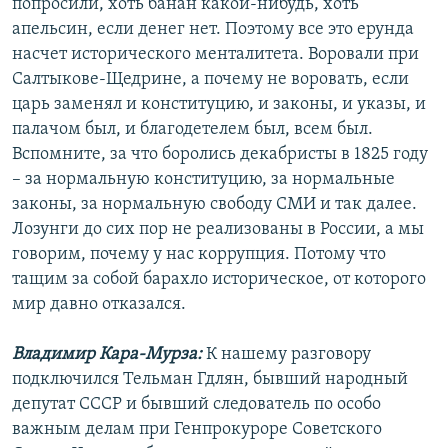
попросили, хоть банан какой-нибудь, хоть
апельсин, если денег нет. Поэтому все это ерунда
насчет исторического менталитета. Воровали при
Салтыкове-Щедрине, а почему не воровать, если
царь заменял и конституцию, и законы, и указы, и
палачом был, и благодетелем был, всем был.
Вспомните, за что боролись декабристы в 1825 году
– за нормальную конституцию, за нормальные
законы, за нормальную свободу СМИ и так далее.
Лозунги до сих пор не реализованы в России, а мы
говорим, почему у нас коррупция. Потому что
тащим за собой барахло историческое, от которого
мир давно отказался.
Владимир Кара-Мурза:
К нашему разговору
подключился Тельман Гдлян, бывший народный
депутат СССР и бывший следователь по особо
важным делам при Генпрокуроре Советского