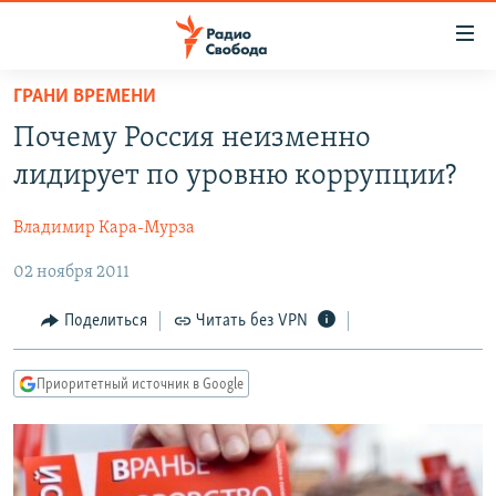
Ссылки
для
упрощенного
ГРАНИ ВРЕМЕНИ
ПРОГРАММЫ
доступа
Почему Россия неизменно
ПОДКАСТЫ
Вернуться
лидирует по уровню коррупции?
к
АВТОРСКИЕ ПРОЕКТЫ
основному
Владимир Кара-Мурза
ЦИТАТЫ СВОБОДЫ
содержанию
Вернутся
02 ноября 2011
МНЕНИЯ
к
КУЛЬТУРА
Поделиться
Читать без VPN
главной
навигации
IDEL.РЕАЛИИ
Вернутся
Приоритетный источник в Google
КАВКАЗ.РЕАЛИИ
к
СЕВЕР.РЕАЛИИ
поиску
СИБИРЬ.РЕАЛИИ