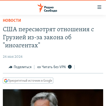
Ссылки
для
упрощенного
НОВОСТИ
ПРОГРАММЫ
доступа
США пересмотрят отношения с
ПОДКАСТЫ
Вернуться
Грузией из-за закона об
к
АВТОРСКИЕ ПРОЕКТЫ
"иноагентах"
основному
ЦИТАТЫ СВОБОДЫ
содержанию
24 мая 2024
Вернутся
МНЕНИЯ
к
Поделиться
Читать без VPN
КУЛЬТУРА
главной
навигации
IDEL.РЕАЛИИ
Приоритетный источник в Google
Вернутся
КАВКАЗ.РЕАЛИИ
к
СЕВЕР.РЕАЛИИ
поиску
СИБИРЬ.РЕАЛИИ