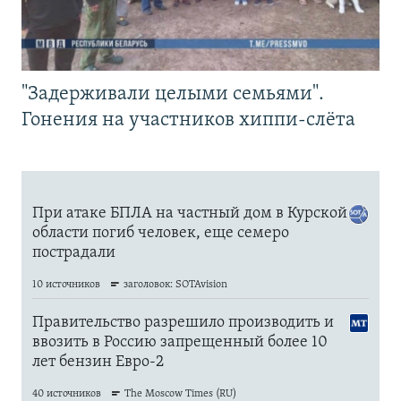
"Задерживали целыми семьями".
Гонения на участников хиппи-слёта