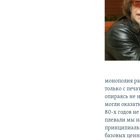
монополия ра
только с печа
опираясь не 
могли оказать
80-х годов не
плевали мы на
принципиальн
базовых ценн