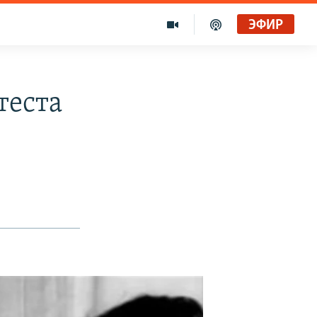
ЭФИР
теста