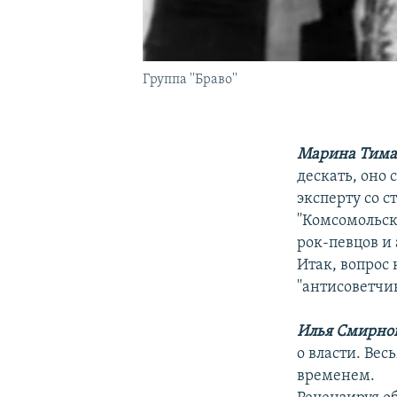
Группа ''Браво''
Марина Тима
дескать, оно 
эксперту со с
''Комсомольско
рок-певцов и 
Итак, вопрос 
''антисоветчи
Илья Смирно
о власти. Ве
временем.