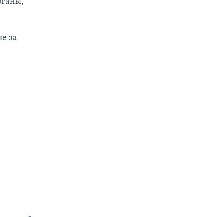
рганы,
не за