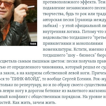
противоположного эффекта. Тем
подавление независимого песен
творчества, будь то рок или тра
авторская песня (граница межд
зыбкая) – у этой официальной л
внутренняя логика. Потому что 
недовольство тогдашнего ''третье
привилегиями и монополиями
номенклатуры. Кстати, именно 
тогдашнего ''шоу – бизнеса'' бю
сцветала самым пышным цветом: песня получала прав
тью от определенного чиновника, который решал ее су
на закон, а на капризы собственной левой ноги. Прич
ся то ''ПИНК ФЛОЙД'', то вообще Сергей Есенин. Рок-
 только по репертуару, но и по образу своего существов
 левую ногу в дорогом ботинке из валютного магазина
ый конфликт с общественным порядком. На уровне не
остей. Как жить, зачем жить.