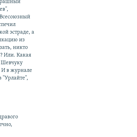
страшный
в'',
. Всесоюзный
еспечил
ой эстраде, а
фикацию из
азать, никто
? Или. Какая
и Шевчуку
 И в журнале
''Урлайте'',
дравого
ечно,