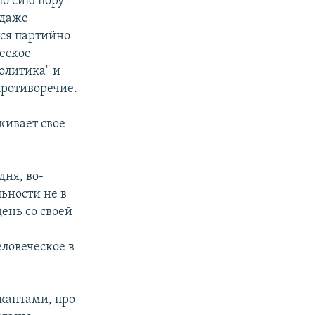
о сию пору -
 даже
тся партийно
еское
литика'' и
 противоречие.
живает свое
дня, во-
льности не в
ень со своей
еловеческое в
кантами, про