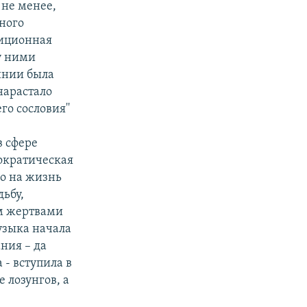
 не менее,
ного
диционная
у ними
инии была
нарастало
го сословия''
в сфере
рократическая
о на жизнь
дьбу,
ем жертвами
музыка начала
ания – да
 - вступила в
 лозунгов, а