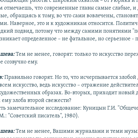
бобщающие работы с широким охватом – от Рюрика и п
м отмечаешь, что современные главы самые слабые, и
ые, обращаясь к тому, во что сами вовлечены, становя
и. Наверное, это и к художникам относится. Политич
едкий подвид, потому что между самими понятиями ''по
 возникает определенное – не фатальное, но серьезное -
шева:
Тем не менее, говорят: только то искусство пере
е созвучно ему.
в:
Правильно говорят. Но то, что исчерпывается злобой 
всем искусство, ведь искусство – отражение действите
 художественных образах. Во-вторых, приходит новый д
 ему злоба второй свежести?
сть замечательное исследование: Куницын Г.И. ''Общеч
М.: ''Советский писатель'', 1980).
шева:
Тем не менее, Вашими журналами и теми музы