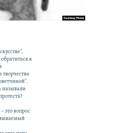
кусстве'',
 обратиться к
в
из творчества
ветчиной''.
да называли
протеста?
– это вопрос
 смываемый