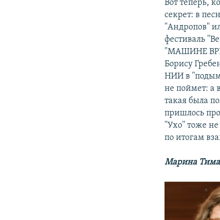
Вот теперь, к
секрет: в песн
''Андропов'' 
фестиваль ''В
''МАШИНЕ ВРЕ
Борису Гребе
НИИ в ''подым
не поймет: а
такая была по
пришлось про
''Ухо'' тоже н
по итогам вз
Марина Тима