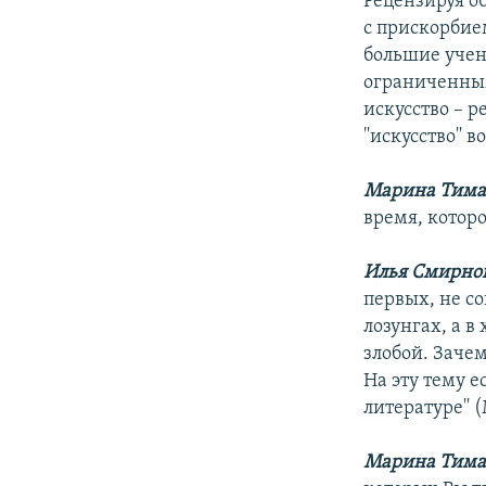
Рецензируя о
с прискорбие
большие учен
ограниченным
искусство – р
''искусство''
Марина Тима
время, которо
Илья Смирно
первых, не со
лозунгах, а в
злобой. Зачем
На эту тему е
литературе'' (
Марина Тима