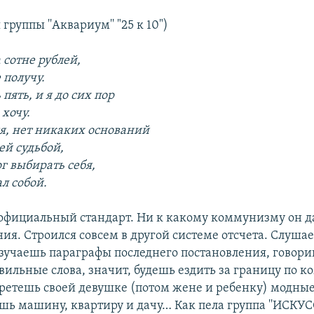
группы ''Аквариум'' "25 к 10")
 сотне рублей,
 получу.
пять, и я до сих пор
 хочу.
я, нет никаких оснований
ей судьбой,
ог выбирать себя,
ал собой.
официальный стандарт. Ни к какому коммунизму он д
ия. Строился совсем в другой системе отсчета. Слуша
изучаешь параграфы последнего постановления, говор
вильные слова, значит, будешь ездить за границу по 
ретешь своей девушке (потом жене и ребенку) модные
шь машину, квартиру и дачу… Как пела группа ''ИСК