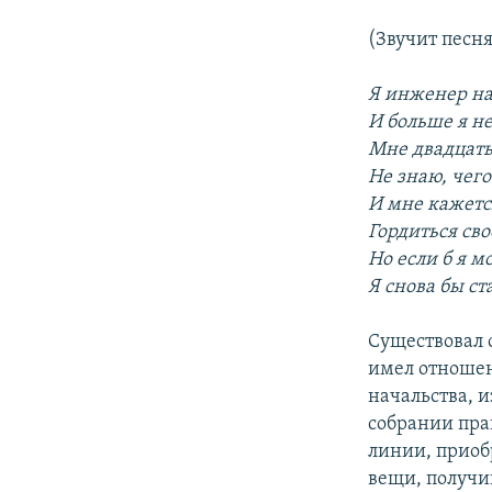
(Звучит песня 
Я инженер на
И больше я не
Мне двадцать 
Не знаю, чего
И мне кажетс
Гордиться сво
Но если б я м
Я снова бы ст
Существовал 
имел отношен
начальства, 
собрании пра
линии, приоб
вещи, получи