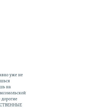
авно уже не
ешься
ишь на
комсомольской
 дорогие
УССТВЕННЫЕ