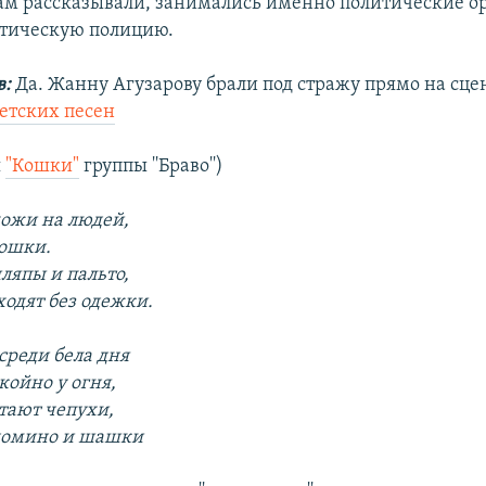
ам рассказывали, занимались именно политические о
итическую полицию.
в:
Да. Жанну Агузарову брали под стражу прямо на сце
етских песен
я
"Кошки"
группы ''Браво'')
ожи на людей,
кошки.
ляпы и пальто,
ходят без одежки.
среди бела дня
койно у огня,
тают чепухи,
 домино и шашки