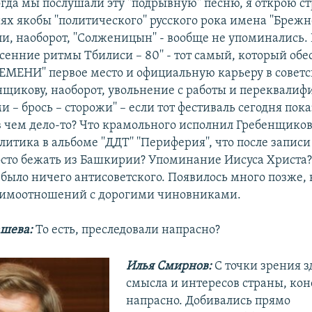
огда мы послушали эту ''подрывную'' песню, я открою 
ях якобы ''политического'' русского рока имена ''Брежне
или, наоборот, ''Солженицын'' - вообще не упоминались
есенние ритмы Тбилиси – 80'' - тот самый, который об
МЕНИ'' первое место и официальную карьеру в советск
нщикову, наоборот, увольнение с работы и переквали
и – брось – сторожи'' – если тот фестиваль сегодня пок
 в чем дело-то? Что крамольного исполнил Гребенщиков
литика в альбоме ''ДДТ'' ''Периферия'', что после запис
сто бежать из Башкирии? Упоминание Иисуса Христа?
е было ничего антисоветского. Появилось много позже, в 
аимоотношений с дорогими чиновниками.
шева:
То есть, преследовали напрасно?
Илья Смирнов:
С точки зрения з
смысла и интересов страны, кон
напрасно. Добивались прямо