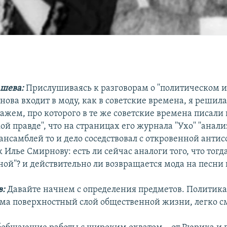
шева:
Прислушиваясь к разговорам о ''политическом ис
снова входит в моду, как в советские времена, я решила
тажем, про которого в те же советские времена писали 
й правде'', что на страницах его журнала ''Ухо'' ''анал
ансамблей то и дело соседствовал с откровенной антисо
к Илье Смирнову: есть ли сейчас аналоги того, что тог
ной''? и действительно ли возвращается мода на песни 
в:
Давайте начнем с определения предметов. Политика 
сьма поверхностный слой общественной жизни, легко