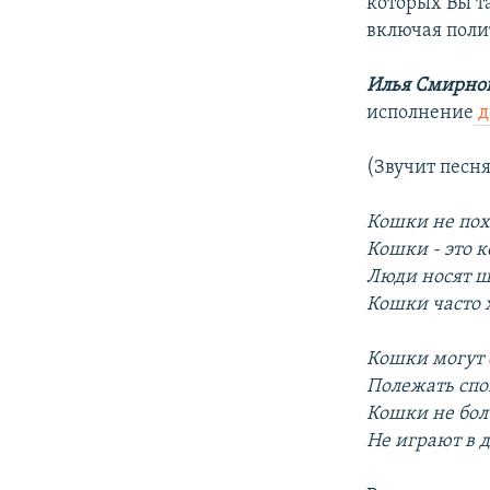
которых Вы т
включая пол
Илья Смирно
исполнение
д
(Звучит песн
Кошки не пох
Кошки - это 
Люди носят ш
Кошки часто 
Кошки могут 
Полежать спо
Кошки не бол
Hе играют в