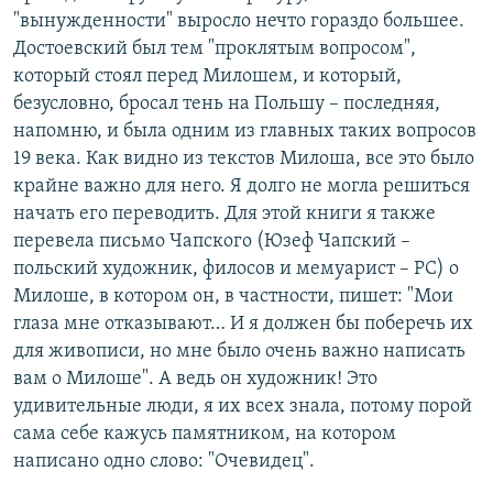
"вынужденности" выросло нечто гораздо большее.
Достоевский был тем "проклятым вопросом",
который стоял перед Милошем, и который,
безусловно, бросал тень на Польшу – последняя,
напомню, и была одним из главных таких вопросов
19 века. Как видно из текстов Милоша, все это было
крайне важно для него. Я долго не могла решиться
начать его переводить. Для этой книги я также
перевела письмо Чапского (Юзеф Чапский –
польский художник, филосов и мемуарист – РС) о
Милоше, в котором он, в частности, пишет: "Мои
глаза мне отказывают… И я должен бы поберечь их
для живописи, но мне было очень важно написать
вам о Милоше". А ведь он художник! Это
удивительные люди, я их всех знала, потому порой
сама себе кажусь памятником, на котором
написано одно слово: "Очевидец".