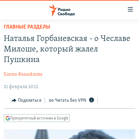
Ссылки
для
упрощенного
ГЛАВНЫЕ РАЗДЕЛЫ
ПРОГРАММЫ
доступа
Наталья Горбаневская - о Чеславе
ПОДКАСТЫ
Вернуться
Милоше, который жалел
к
АВТОРСКИЕ ПРОЕКТЫ
Пушкина
основному
ЦИТАТЫ СВОБОДЫ
содержанию
Елена Фанайлова
Вернутся
МНЕНИЯ
к
21 февраля 2012
КУЛЬТУРА
главной
навигации
IDEL.РЕАЛИИ
Поделиться
Читать без VPN
Вернутся
КАВКАЗ.РЕАЛИИ
к
Приоритетный источник в Google
СЕВЕР.РЕАЛИИ
поиску
СИБИРЬ.РЕАЛИИ