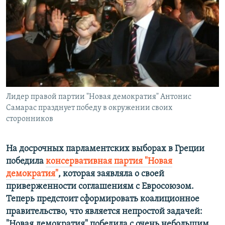
РАСПИСАНИЕ ВЕЩАНИЯ
ПОДПИШИТЕСЬ НА РАССЫЛКУ
СОЦИАЛЬНЫЕ СЕТИ
Лидер правой партии "Новая демократия" Антонис
Самарас празднует победу в окружении своих
сторонников
Все сайты РСЕ/РС
На досрочных парламентских выборах в Греции
победила
консервативная партия "Новая
демократия"
, которая заявляла о своей
приверженности соглашениям с Евросоюзом.
Теперь предстоит сформировать коалиционное
правительство, что является непростой задачей:
"Новая демократия" победила с очень небольшим