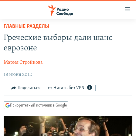
Ссылки
для
упрощенного
ГЛАВНЫЕ РАЗДЕЛЫ
ПРОГРАММЫ
доступа
Греческие выборы дали шанс
ПОДКАСТЫ
Вернуться
еврозоне
к
АВТОРСКИЕ ПРОЕКТЫ
основному
Мария Стройкова
ЦИТАТЫ СВОБОДЫ
содержанию
Вернутся
18 июня 2012
МНЕНИЯ
к
КУЛЬТУРА
Поделиться
Читать без VPN
главной
навигации
IDEL.РЕАЛИИ
Вернутся
Приоритетный источник в Google
КАВКАЗ.РЕАЛИИ
к
СЕВЕР.РЕАЛИИ
поиску
СИБИРЬ.РЕАЛИИ