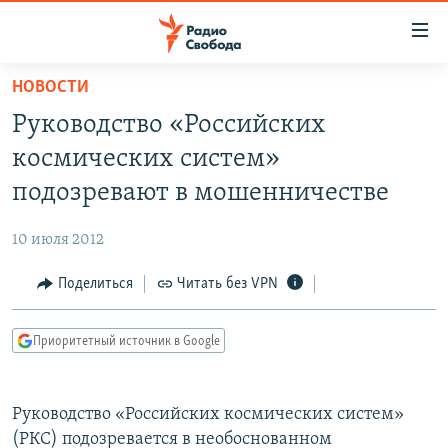
Ссылки
для
упрощенного
НОВОСТИ
ПРОГРАММЫ
доступа
Руководство «Российских
ПОДКАСТЫ
Вернуться
космических систем»
к
АВТОРСКИЕ ПРОЕКТЫ
подозревают в мошенничестве
основному
ЦИТАТЫ СВОБОДЫ
содержанию
10 июля 2012
Вернутся
МНЕНИЯ
к
Поделиться
Читать без VPN
КУЛЬТУРА
главной
навигации
IDEL.РЕАЛИИ
Приоритетный источник в Google
Вернутся
КАВКАЗ.РЕАЛИИ
к
СЕВЕР.РЕАЛИИ
поиску
Руководство «Российских космических систем»
СИБИРЬ.РЕАЛИИ
(РКС) подозревается в необоснованном