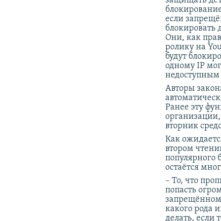
защищать дет
блокирование 
если запрещён
блокировать 
Они, как пра
ролику на You
будут блокиро
одному IP мо
недоступным с
Авторы закона
автоматическ
Ранее эту фу
организации,
вторник сред
Как ожидается
втором чтении
популярного 
остаётся мног
– То, что про
попасть огро
запрещённому
какого рода и
делать, если