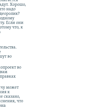
олагается
адут. Хорошо,
что надо
идеоролик?
 одному
ту. Если они
отому что, к
а
ельства.
е
шут во
нопроект во
овам
оправках
дачу может
ния к
е сказано,
яснения, что
она