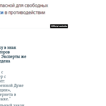
у в знак
торов
. Эксперты же
едена
 с
р с
ит:
твенной Думе
ации»,
ернета в
зыке."
альный закон