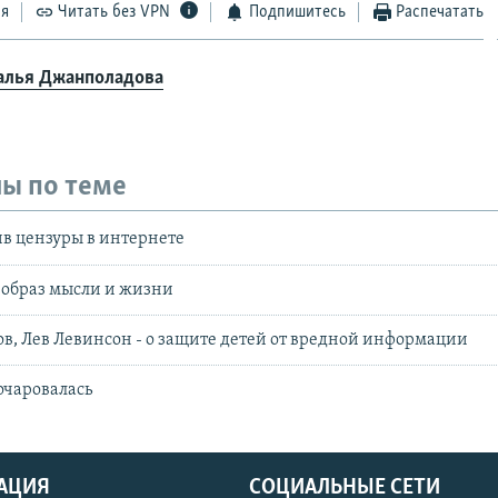
ся
Читать без VPN
Подпишитесь
Распечатать
алья Джанполадова
ы по теме
в цензуры в интернете
 образ мысли и жизни
в, Лев Левинсон - о защите детей от вредной информации
очаровалась
АЦИЯ
СОЦИАЛЬНЫЕ СЕТИ