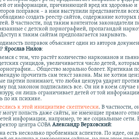
тей от информации, причиняющей вред их здоровью и 
второв поправок – а ими выступили представители все
необходимо создать реестр сайтов, содержание которых
етей. В частности, под таким контентом законодатели
вязанные с детской порнографией, пропагандой нарко
 Доступ к таким сайтам предполагается закрывать.
ходимость поправок объясняет один из авторов докумен
ПР
Ярослав Нилов
:
аемся с тем, что растёт количество наркоманов и пьян
 детских суицидов, увеличивается число детей, которы
порнографии... Общество морально болеет. Критикам п
омендую прочитать сам текст закона. Мы не хотим ценз
е партии понимают, что любая цензура ударит против
у под законом подписались все. Он ни в коем случае н
нзуру, он лишь ограничивает детей от той информации
ь по их психике.
еслись к этой инициативе скептически
. В частности, 
ет могут попасть даже сайты, не имеющие прямого отн
детей информации, например, те же социальные сети. В
иректор центра СОВА
Александр Верховский
:
она есть несколько проблемных аспектов. По идее, он 