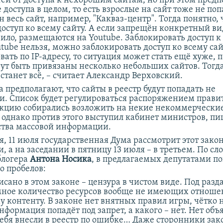
ей от доступа к нехорошим сайтам, но при этом предп
доступа в целом, то есть взрослые на сайт тоже не поп
 весь сайт, например, "Какваз-центр". Тогда понятно, 
доступ ко всему сайту. А если запрещён конкретный в
вило, размещаются на Youtube. Заблокировать доступ к
tube нельзя, можно заблокировать доступ ко всему сай
вать по IP-адресу, то ситуация может стать ещё хуже, п
гут быть привязаны несколько небольших сайтов. Тогд
танет всё, ­– считает Александр Верховский.
 предполагают, что сайты в реестр будут попадать не
и. Список будет регулироваться распоряжением правит
нкцию собирались возложить на некие некоммерчески
 однако против этого выступил кабинет министров, пи
ства массовой информации.
, 11 июля государственная Дума рассмотрит этот зако
, а на заседании в пятницу 13 июля – в третьем. По сл
блогера
Антона Носика
, в предлагаемых депутатами п
о пробелов:
писано в этом законе – цензура в чистом виде. Под раз
мное количество ресурсов вообще не имеющих отноше
 контенту. В законе нет внятных правил игры, чётко н
нформация попадёт под запрет, а какого – нет. Нет объ
 тебя внесли в реестр по ошибке… Даже сторонники зак