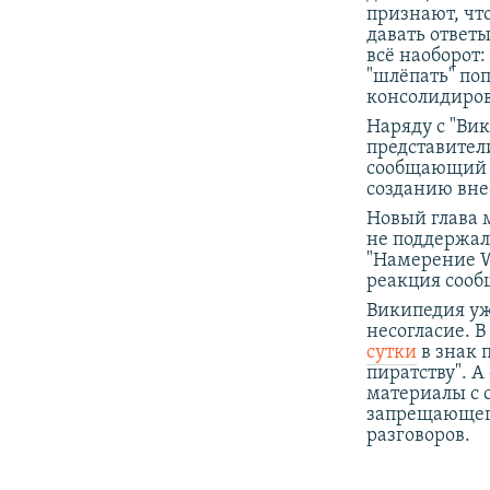
признают, что
давать ответ
всё наоборот:
"шлёпать" по
консолидиров
Наряду с "Ви
представители
сообщающий о
созданию вне
Новый глава 
не поддержал
"Намерение W
реакция сообщ
Википедия уж
несогласие. В
сутки
в знак 
пиратству". А
материалы с 
запрещающег
разговоров.