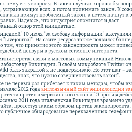
 к нему есть вопросы. В таких случаях хорошо бы поп
ы, устраивающие всех, а потом принимать закон. К сож
 сначала примут проблемный закон, а потом начнут к 
правки. Надеюсь, что индустрия опомнится и даст
анный отпор этой инициативе.
кипедией" 10 июля "за свободу информации" выступили
 "Livejournal". На сайте ресурса также появился банне
 том, что принятие этого законопроекта может приве
судебной цензуры в русском сегменте интернета.
министерства связи и массовых коммуникаций Никол
 забастовку Википедии. В своём микроблоге Twitter он
iki быть закрытой я не поддерживаю. Но этот шаг – в
ества, знак, что нужно совершенствовать закон".
е не первый раз прибегает к таким методам, чтобы вы
 начале 2012 года
англоязычный сайт энциклопедии за
протеста против американского закона "О противодей
 осенью 2011 года итальянская Википедия временно уд
сайта, протестуя таким образом против законопроекта,
о публичное обнародование перехваченных телефон