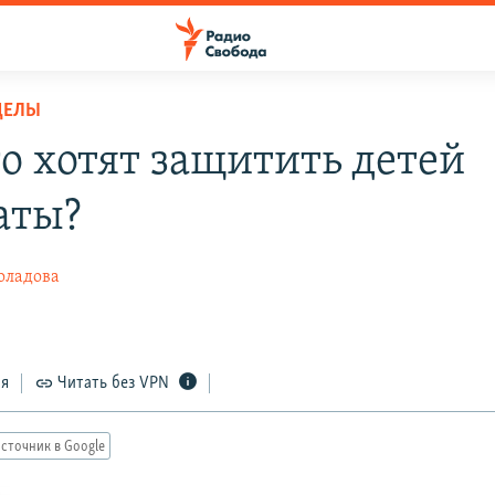
ДЕЛЫ
го хотят защитить детей
аты?
оладова
ся
Читать без VPN
сточник в Google