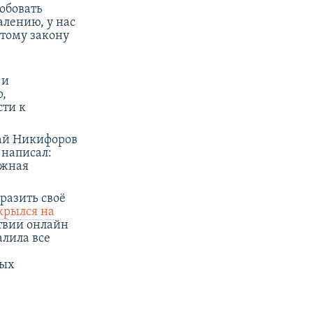
робовать
алению, у нас
этому закону
 и
р,
сти к
ай Никифоров
 написал:
ажная
разить своё
крылся на
ствии онлайн
алила все
ных