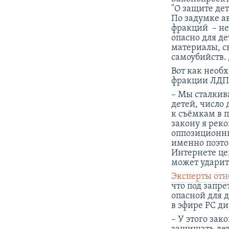
"О защите де
По задумке а
фракций ­ – 
опасно для д
материалы, с
самоубийств.
Вот как необ
фракции ЛД
– Мы сталкив
детей, число
к съёмкам в 
закону я рек
оппозиционны
именно поэтом
Интернете це
может ударит
Эксперты отн
что под запр
опасной для 
в эфире РС д
– У этого зак