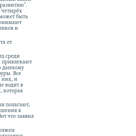
развитию".
х четырёх
 может быть
 понимают
тиков и
та от
иц среди
х привлекают
о данному
уры. Все
 них, и
е водит в
, которая
они полагают,
ошения к
от что заявил
должен