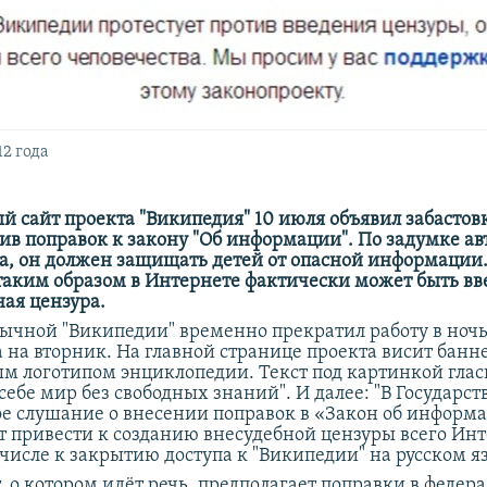
2 года
й сайт проекта "Википедия" 10 июля объявил забастовк
тив поправок к закону "Об информации". По задумке ав
а, он должен защищать детей от опасной информации
 таким образом в Интернете фактически может быть вв
ная цензура.
зычной "Википедии" временно прекратил работу в ночь
 на вторник. На главной странице проекта висит банне
м логотипом энциклопедии. Текст под картинкой глас
себе мир без свободных знаний". И далее: "В Государс
ое слушание о внесении поправок в «Закон об информ
т привести к созданию внесудебной цензуры всего Инт
 числе к закрытию доступа к "Википедии" на русском я
, о котором идёт речь, предполагает поправки в федер