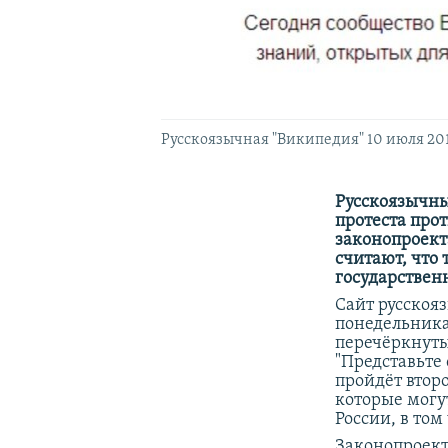
Русскоязычная "Википедия" 10 июля 201
Русскоязычны
протеста про
законопроект
считают, что
государствен
Сайт русскоя
понедельника
перечёркнуты
"Представьте 
пройдёт втор
которые могу
России, в том
Законопроект