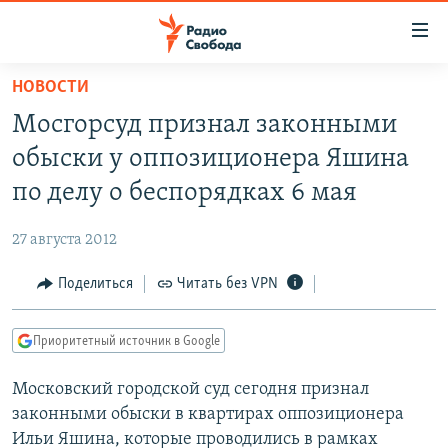
Ссылки
для
упрощенного
НОВОСТИ
ПРОГРАММЫ
доступа
Мосгорсуд признал законными
ПОДКАСТЫ
Вернуться
обыски у оппозиционера Яшина
к
АВТОРСКИЕ ПРОЕКТЫ
по делу о беспорядках 6 мая
основному
ЦИТАТЫ СВОБОДЫ
содержанию
27 августа 2012
Вернутся
МНЕНИЯ
к
Поделиться
Читать без VPN
КУЛЬТУРА
главной
навигации
IDEL.РЕАЛИИ
Приоритетный источник в Google
Вернутся
КАВКАЗ.РЕАЛИИ
к
Московский городской суд сегодня признал
СЕВЕР.РЕАЛИИ
поиску
законными обыски в квартирах оппозиционера
СИБИРЬ.РЕАЛИИ
Ильи Яшина, которые проводились в рамках