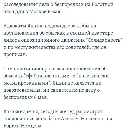
расследования дела о беспорядках на Болотной
РАСПИСАНИЕ ВЕЩАНИЯ
площади в Москве 6 мая.
ПОДПИШИТЕСЬ НА РАССЫЛКУ
Адвокаты Яшина подали две жалобы на
СОЦИАЛЬНЫЕ СЕТИ
постановления об обысках в съемной квартире
лидера оппозиционного движения "Солидарность"
и по месту жительства его родителей, где он
прописан.
Сам оппозиционер назвал постановления об
Все сайты РСЕ/РС
обысках "сфабрикованными" и "политически
мотивированными". Яшин не является ни
подозреваемым, ни свидетелем по делу о
беспорядках 6 мая.
Как ожидается, сегодня же суд рассмотрит
аналогичные жалобы от Алексея Навального и
Бориса Немцова.