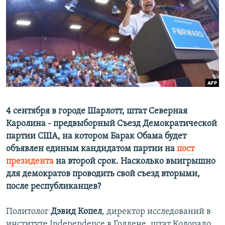
РАСПИСАНИЕ ВЕЩАНИЯ
ПОДПИШИТЕСЬ НА РАССЫЛКУ
СОЦИАЛЬНЫЕ СЕТИ
4 сентября в городе Шарлотт, штат Северная
Все сайты РСЕ/РС
Каролина - предвыборный Съезд Демократической
партии США, на котором Барак Обама будет
объявлен единым кандидатом партии на
пост
президента
на второй срок. Насколько выигрышно
для демократов проводить свой съезд вторыми,
после республиканцев?
Политолог
Дэвид Копел
, директор исследований в
институте Independence в Голдене, штат Колорадо