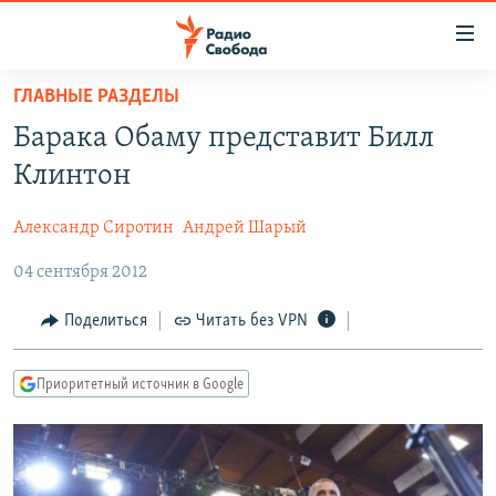
Ссылки
для
упрощенного
ГЛАВНЫЕ РАЗДЕЛЫ
ПРОГРАММЫ
доступа
Барака Обаму представит Билл
ПОДКАСТЫ
Вернуться
Клинтон
к
АВТОРСКИЕ ПРОЕКТЫ
основному
Александр Сиротин
Андрей Шарый
ЦИТАТЫ СВОБОДЫ
содержанию
Вернутся
04 сентября 2012
МНЕНИЯ
к
КУЛЬТУРА
Поделиться
Читать без VPN
главной
навигации
IDEL.РЕАЛИИ
Вернутся
Приоритетный источник в Google
КАВКАЗ.РЕАЛИИ
к
СЕВЕР.РЕАЛИИ
поиску
СИБИРЬ.РЕАЛИИ