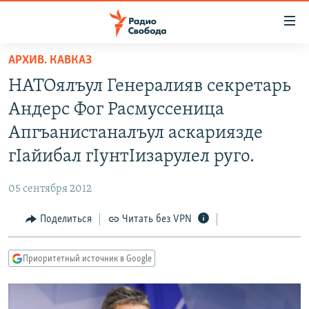
Ссылки
для
упрощенного
АРХИВ. КАВКАЗ
ПРОГРАММЫ
доступа
НАТОялъул Генералияв секретарь
ПОДКАСТЫ
Вернуться
Андерс Фог Расмуссеница
к
АВТОРСКИЕ ПРОЕКТЫ
Апгъанистаналъул аскариязде
основному
ЦИТАТЫ СВОБОДЫ
содержанию
гIайибал гIунтIизарулел руго.
Вернутся
МНЕНИЯ
к
05 сентября 2012
КУЛЬТУРА
главной
Поделиться
Читать без VPN
навигации
IDEL.РЕАЛИИ
Вернутся
КАВКАЗ.РЕАЛИИ
к
Приоритетный источник в Google
СЕВЕР.РЕАЛИИ
поиску
СИБИРЬ.РЕАЛИИ