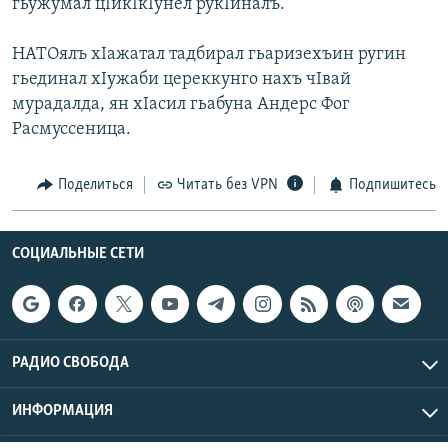
гьужумал цIикIкIунел рукIиналъ.
НАТОялъ хIажатал тадбирал гьаризехъин ругин
гьединал хIужаби цереккунго нахъ чIвай
мурадалда, ян хIасил гьабуна Андерс Фог
Расмуссеница.
Поделиться
Читать без VPN
Подпишитесь
СОЦИАЛЬНЫЕ СЕТИ
РАДИО СВОБОДА
ИНФОРМАЦИЯ