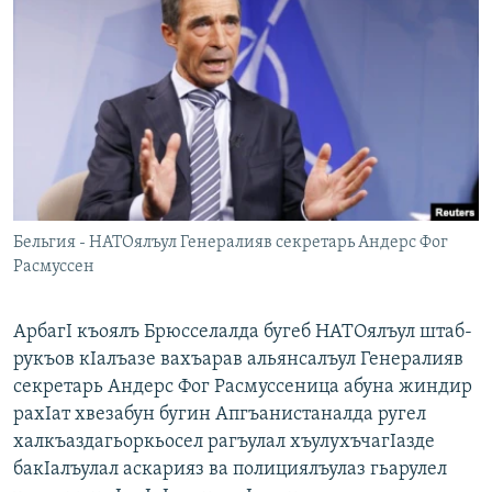
РАСПИСАНИЕ ВЕЩАНИЯ
ПОДПИШИТЕСЬ НА РАССЫЛКУ
СОЦИАЛЬНЫЕ СЕТИ
Бельгия - НАТОялъул Генералияв секретарь Андерс Фог
Все сайты РСЕ/РС
Расмуссен
АрбагI къоялъ Брюсселалда бугеб НАТОялъул штаб-
рукъов кIалъазе вахъарав альянсалъул Генералияв
секретарь Андерс Фог Расмуссеница абуна жиндир
рахIат хвезабун бугин Апгъанистаналда ругел
халкъаздагьоркьосел рагъулал хъулухъчагIазде
бакIалъулал аскарияз ва полициялъулаз гьарулел