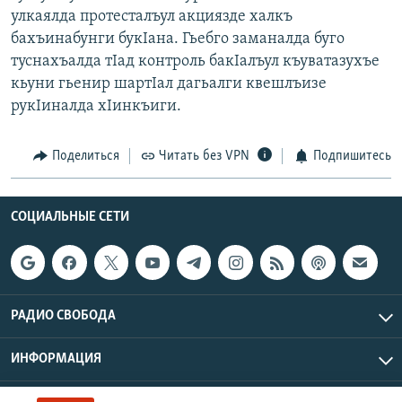
улкаялда протесталъул акциязде халкъ
бахъинабунги букIана. Гьебго заманалда буго
туснахъалда тIад контроль бакIалъул къуватазухъе
кьуни гьенир шартIал дагьалги квешлъизе
рукIиналда хIинкъиги.
Поделиться
Читать без VPN
Подпишитесь
СОЦИАЛЬНЫЕ СЕТИ
РАДИО СВОБОДА
ИНФОРМАЦИЯ