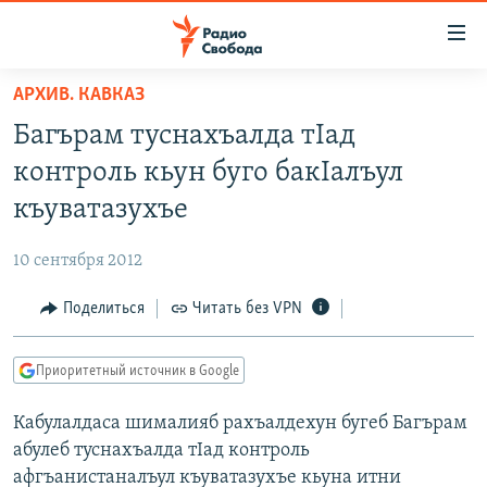
Ссылки
для
упрощенного
АРХИВ. КАВКАЗ
ПРОГРАММЫ
доступа
Багърам туснахъалда тIад
ПОДКАСТЫ
Вернуться
контроль кьун буго бакIалъул
к
АВТОРСКИЕ ПРОЕКТЫ
къуватазухъе
основному
ЦИТАТЫ СВОБОДЫ
содержанию
10 сентября 2012
Вернутся
МНЕНИЯ
к
Поделиться
Читать без VPN
КУЛЬТУРА
главной
навигации
IDEL.РЕАЛИИ
Приоритетный источник в Google
Вернутся
КАВКАЗ.РЕАЛИИ
к
Кабулалдаса шималияб рахъалдехун бугеб Багърам
СЕВЕР.РЕАЛИИ
поиску
абулеб туснахъалда тIад контроль
СИБИРЬ.РЕАЛИИ
афгъанистаналъул къуватазухъе кьуна итни