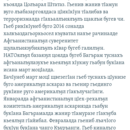
къоялда Цолъарал Штатаз. Гьенив жанив тIамун
РАСПИСАНИЕ ВЕЩАНИЯ
вуго лъабазаргоялдаса цIикIкIун тIалибав ва
ПОДПИШИТЕСЬ НА РАССЫЛКУ
терроризмалда гIахьаллъиялъулъ щаклъи бугев чи.
Гьеб рикIкIунеб буго 2014 соналда
СОЦИАЛЬНЫЕ СЕТИ
халкъаздагьоркьосел къуватал нахъе рачиналде
Афгъанистаналъул суверенитет
щулалъиязубиялъулъ кIвар бугеб галилъун.
НАТОялъул базаязул цоялда бугеб Багърам туснахъ
афгъаналъулазухъе кьеялъул хIукму гьабун букIана
исана март моцIалда.
Все сайты РСЕ/РС
БачIунеб март моцI щвезегIан гьеб туснахъ цIунизе
буго америкалъул аскараз ва гьенир гьединго
рукIине руго америкалъул гIакълучагIиги.
Январалда афгъанистаналъул цIех-рехалъул
комитеталъ америкалъул аскариязда гьабун
букIана Багърамалда жанир тIамуразе гIакъуба
кьеялъул гIайибал. Февралалда гьениб лъачIого
бухIун букIана чанго Къуръанги. Гьеб киналъго