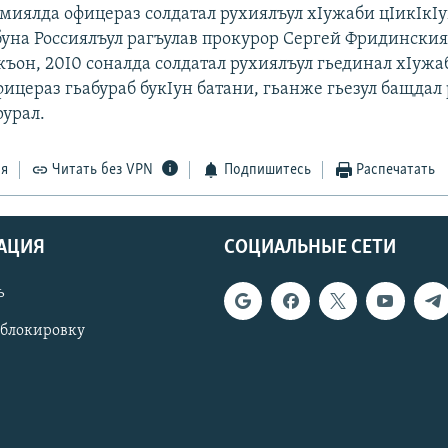
миялда офицераз солдатал рухиялъул хIужаби цIикIкIу
буна Россиялъул рагъулав прокурор Сергей Фридинскияс
къон, 20I0 соналда солдатал рухиялъул гьединал хIуж
ицераз гьабураб букIун батани, гьанже гьезул бащдал 
рурал.
ся
Читать без VPN
Подпишитесь
Распечатать
АЦИЯ
СОЦИАЛЬНЫЕ СЕТИ
ь
 блокировку