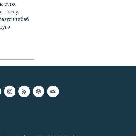
н руго.
. Гьесул
абазул щибаб
руго