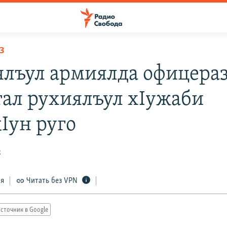
З
ялъул армиялда офицера
тал рухиялъул хIужаби
Iун руго
2
ся
Читать без VPN
сточник в Google