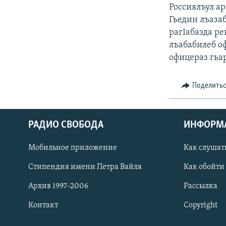
РАСПИСАНИЕ ВЕЩАНИЯ
Россиялъул ар
ПОДПИШИТЕСЬ НА РАССЫЛКУ
Гьедин лъаза
рагIабазда ре
лъабабилеб оф
офицераз гьа
Поделить
РАДИО СВОБОДА
ИНФОРМ
Мобильное приложение
Как слушат
Стипендия имени Петра Вайля
Как обойти
Архив 1997-2006
Рассылка
СОЦИАЛЬНЫЕ СЕТИ
Контакт
Copyright