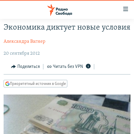
Ссылки
для
упрощенного
Экономика диктует новые условия
ПРОГРАММЫ
доступа
Александра Вагнер
ПОДКАСТЫ
Вернуться
к
АВТОРСКИЕ ПРОЕКТЫ
20 сентября 2012
основному
ЦИТАТЫ СВОБОДЫ
содержанию
Поделиться
Читать без VPN
Вернутся
МНЕНИЯ
к
Приоритетный источник в Google
КУЛЬТУРА
главной
навигации
IDEL.РЕАЛИИ
Вернутся
КАВКАЗ.РЕАЛИИ
к
СЕВЕР.РЕАЛИИ
поиску
СИБИРЬ.РЕАЛИИ