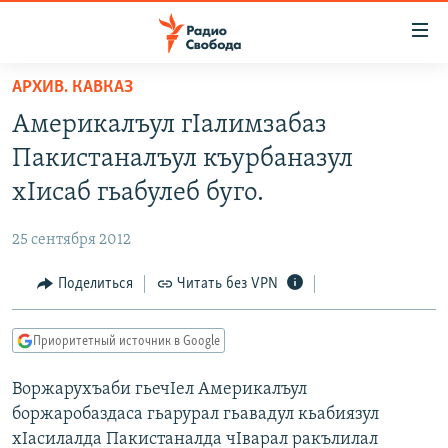
Ссылки
для
упрощенного
АРХИВ. КАВКАЗ
ПРОГРАММЫ
доступа
Америкалъул гIалимзабаз
ПОДКАСТЫ
Вернуться
Пакистаналъул къурбаназул
к
АВТОРСКИЕ ПРОЕКТЫ
хIисаб гьабулеб буго.
основному
ЦИТАТЫ СВОБОДЫ
содержанию
25 сентября 2012
Вернутся
МНЕНИЯ
к
Поделиться
Читать без VPN
КУЛЬТУРА
главной
навигации
IDEL.РЕАЛИИ
Приоритетный источник в Google
Вернутся
КАВКАЗ.РЕАЛИИ
к
Воржарухъаби гьечIел Америкалъул
СЕВЕР.РЕАЛИИ
поиску
боржаробаздаса гьарурал гьавадул кьабиязул
СИБИРЬ.РЕАЛИИ
хIасилалда Пакистаналда чIварал ракълилал