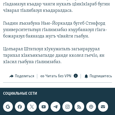
гIадамазул къадар чанги нухалъ цIикIкIараб бугин
РАСПИСАНИЕ ВЕЩАНИЯ
чIварал тIалибазул къадаралдаса.
ПОДПИШИТЕСЬ НА РАССЫЛКУ
Гьадин лъазабуна Нью-Йоркалда бугеб Стэнфорд
СОЦИАЛЬНЫЕ СЕТИ
университеталъул гIалимзабаз къурбаназул гIага-
божаразул баяназда мугъ чIвайги гьабун.
Цолъарал Штатазул хIукуматалъ загьирарурал
тарихал хIакъикъаталде данде кколел гьечIо, ян
хIасил гьабуна гIалимзабаз.
Все сайты РСЕ/РС
Поделиться
Читать без VPN
Подпишитесь
СОЦИАЛЬНЫЕ СЕТИ