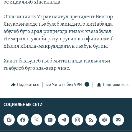
официалияб хIасилалда.
РАСПИСАНИЕ ВЕЩАНИЯ
ПОДПИШИТЕСЬ НА РАССЫЛКУ
Оппозициялъ Украиналъул президент Виктор
Януковичасде гьабулеб жиндирго хитIабалда
абулеб буго арал рищиязда низам хвезабулел
СОЦИАЛЬНЫЕ СЕТИ
гIемерал хIужаби ратун ругин ва официалияб
хIасил хIилла-макруялдалъун гьабун бугин.
Халат бахъунеб гьеб митингалда гIахьаллъи
гьабулеб буго аза-азар чияс.
Все сайты РСЕ/РС
Поделиться
Читать без VPN
Подпишитесь
СОЦИАЛЬНЫЕ СЕТИ