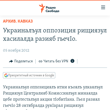
Ссылки
для
упрощенного
АРХИВ. КАВКАЗ
ПРОГРАММЫ
доступа
Украиналъул оппозиция рищиязул
ПОДКАСТЫ
Вернуться
хасилалда разияб гьечIо.
к
АВТОРСКИЕ ПРОЕКТЫ
основному
05 ноября 2012
ЦИТАТЫ СВОБОДЫ
содержанию
Вернутся
МНЕНИЯ
Поделиться
Читать без VPN
к
КУЛЬТУРА
главной
Приоритетный источник в Google
навигации
IDEL.РЕАЛИИ
Вернутся
Украиналъул оппозициялъ итни къоялъ улкаялъул
КАВКАЗ.РЕАЛИИ
к
Рищиязул Централияб Комиссиялъул минаялда
СЕВЕР.РЕАЛИИ
поиску
цебе протесталъул акция тIобитIана. Гьел разиял
гьечIо 28 октябралда рукIарал рищиязул
СИБИРЬ.РЕАЛИИ