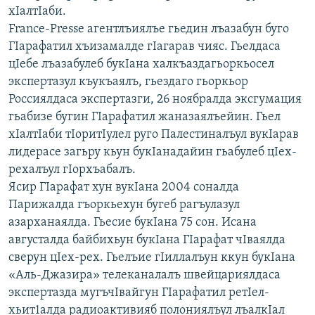
хIалтIаби.
РАСПИСАНИЕ ВЕЩАНИЯ
France-Presse агентлъиялъе гьедин лъазабун буго
ПОДПИШИТЕСЬ НА РАССЫЛКУ
ГIарафатил хъизамалде гIагарав чияс. Гьелдаса
цIебе лъазабулеб букIана халкъаздагьоркьосел
СОЦИАЛЬНЫЕ СЕТИ
экспертазул къукъаялъ, гьездаго гьоркьор
Россиялдаса экспертазги, 26 ноябралда эксгумация
гьабизе бугин ГIарафатил жаназаялъейин. Гьел
хIалтIаби тIоритIулел руго Палестиналъул вукIарав
лидерасе загьру кьун букIанадайин гьабулеб цIех-
рехалъул гIорхъабалъ.
Все сайты РСЕ/РС
Ясир ГIарафат хун вукIана 2004 соналда
Парижалда гъоркьехун бугеб рагъулазул
азарханаялда. Гьесие букIана 75 сон. Исана
августалда байбихьун букIана ГIарафат чIваялда
сверун цIех-рех. Гьелъие гIиллалъун ккун букIана
«Аль-Джазира» телеканалалъ швейцариялдаса
экспертазда мугъчIвайгун ГIарафатил ретIел-
хьит1алда радиоактивияб полониялъул лъалкIал