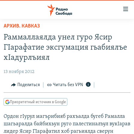
Ссылки
для
упрощенного
АРХИВ. КАВКАЗ
ПРОГРАММЫ
доступа
Раммаллаялда унел гуро Ясир
ПОДКАСТЫ
Вернуться
ГIарафатие эксгумация гьабиялъе
к
АВТОРСКИЕ ПРОЕКТЫ
хIадурлъиял
основному
ЦИТАТЫ СВОБОДЫ
содержанию
13 ноября 2012
Вернутся
МНЕНИЯ
к
Поделиться
Читать без VPN
КУЛЬТУРА
главной
навигации
IDEL.РЕАЛИИ
Приоритетный источник в Google
Вернутся
КАВКАЗ.РЕАЛИИ
к
Ордон гIурул магърибияб рахъалда бугеб Рамалла
СЕВЕР.РЕАЛИИ
поиску
шагьаралда байбихьун руго палестиналъул вукIарав
СИБИРЬ.РЕАЛИИ
лидер Ясир ГIарафатил хоб рагьиялда сверун