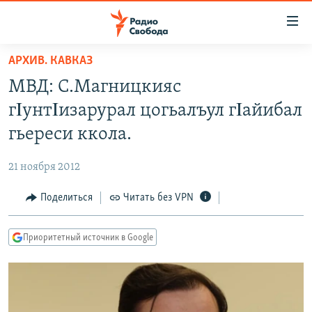
Ссылки
для
упрощенного
АРХИВ. КАВКАЗ
ПРОГРАММЫ
доступа
МВД: С.Магницкияс
ПОДКАСТЫ
Вернуться
гΙунтΙизарурал цогьалъул гΙайибал
к
АВТОРСКИЕ ПРОЕКТЫ
гьереси ккола.
основному
ЦИТАТЫ СВОБОДЫ
содержанию
21 ноября 2012
Вернутся
МНЕНИЯ
к
Поделиться
Читать без VPN
КУЛЬТУРА
главной
навигации
IDEL.РЕАЛИИ
Приоритетный источник в Google
Вернутся
КАВКАЗ.РЕАЛИИ
к
СЕВЕР.РЕАЛИИ
поиску
СИБИРЬ.РЕАЛИИ