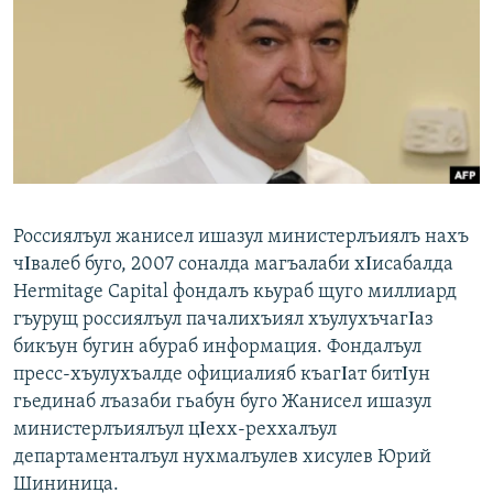
РАСПИСАНИЕ ВЕЩАНИЯ
ПОДПИШИТЕСЬ НА РАССЫЛКУ
СОЦИАЛЬНЫЕ СЕТИ
Россиялъул жанисел ишазул министерлъиялъ нахъ
чΙвалеб буго, 2007 соналда магъалаби хΙисабалда
Все сайты РСЕ/РС
Hermitage Capital фондалъ кьураб щуго миллиард
гъурущ россиялъул пачалихъиял хъулухъчагΙаз
бикъун бугин абураб информация. Фондалъул
пресс-хъулухъалде официалияб къагΙат битΙун
гьединаб лъазаби гьабун буго Жанисел ишазул
министерлъиялъул цΙехх-реххалъул
департаменталъул нухмалъулев хисулев Юрий
Шининица.