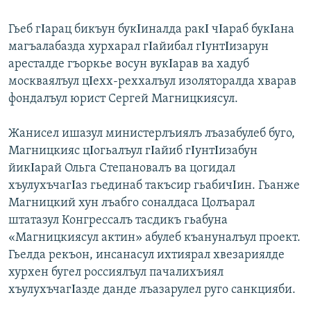
Гьеб гΙарац бикъун букΙиналда ракΙ чΙараб букΙана
магъалабазда хурхарал гΙайибал гΙунтΙизарун
аресталде гъоркье восун вукΙарав ва хадуб
москваялъул цΙехх-реххалъул изоляторалда хварав
фондалъул юрист Сергей Магницкиясул.
Жанисел ишазул министерлъиялъ лъазабулеб буго,
Магницкияс цΙогьалъул гΙайиб гΙунтΙизабун
йикΙарай Ольга Степановалъ ва цогидал
хъулухъчагΙаз гьединаб такъсир гьабичΙин. Гьанже
Магницкий хун лъабго соналдаса Цолъарал
штатазул Конгрессалъ тасдикъ гьабуна
«Магницкиясул актин» абулеб къануналъул проект.
Гьелда рекъон, инсанасул ихтиярал хвезариялде
хурхен бугел россиялъул пачалихъиял
хъулухъчагΙазде данде лъазарулел руго санкцияби.