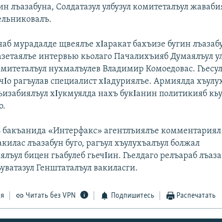
ин лъазабуна, Солдатазул улбузул комитеталъул жаваби
ельниковалъ.
аб мурадалде щвеялъе хΙаракат бахъизе бугин лъазаб
азетаялъе интервью кьолаго Пачалихъияб Думаялъул у
омитеталъул нухмалъулев Владимир Комоедовас. Гьесул
ечΙо рагъулав специалист хΙадуриялъе. Армиялда хъулу
ъизабиялъул хΙукмуялда нахъ букΙанин политикияб кьу
о.
 бакъанида «Интерфакс» агентлъиялъе комментариял
килас лъазабун буго, рагъул хъулухъалъул болжал
лъул бицен гьабулеб гьечΙин. Гьелдаго релъараб лъаза
ъуватазул Генштаталъул вакиласги.
ся
Читать без VPN
Подпишитесь
Распечатать