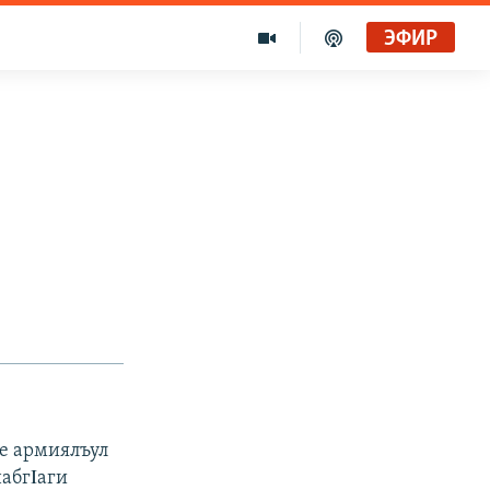
ЭФИР
де армиялъул
абгΙаги