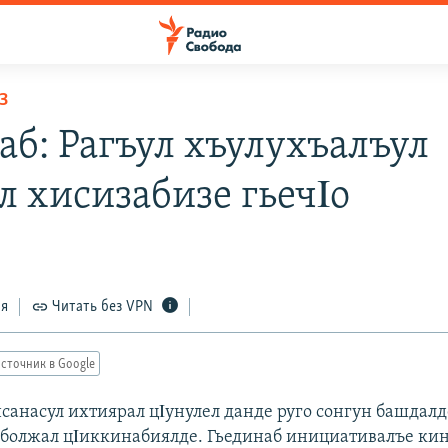
З
аб: Рагъул хъулухъалъул
л хисизабизе гьечΙо
ся
Читать без VPN
сточник в Google
нсанасул ихтиярал цΙунулел данде руго сонгун башдал
 болжал цΙиккинабиялде. Гьединаб инициативалъе кин