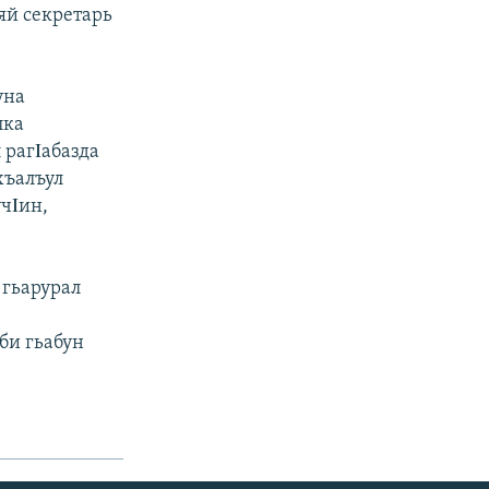
яй секретарь
уна
лка
 рагΙабазда
хъалъул
чΙин,
 гьарурал
би гьабун