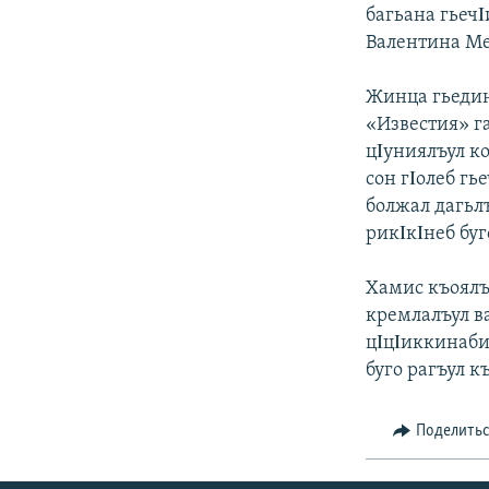
РАСПИСАНИЕ ВЕЩАНИЯ
багьана гьечΙ
ПОДПИШИТЕСЬ НА РАССЫЛКУ
Валентина М
Жинца гьедин
«Известия» г
цΙуниялъул к
сон гΙолеб гь
болжал дагьл
рикΙкΙнеб буг
Хамис къоялъ
кремлалъул ва
цΙцΙиккинабия
буго рагъул к
Поделить