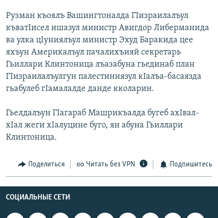
РАСПИСАНИЕ ВЕЩАНИЯ
Рузман къоялъ Вашингтоналда ГIизраилалъул
ПОДПИШИТЕСЬ НА РАССЫЛКУ
къватIисел ишазул министр Авигдор Либерманида
ва улка цIуниялъул министр Эхуд Баракида цее
яхъун Америкалъул пачалихъияй секретарь
СОЦИАЛЬНЫЕ СЕТИ
Гьиллари Клинтоница лъазабуна гьединаб план
ГIизраилалъулгун палестиниязул кIалъа-басаязда
гьабулеб гIамалалде данде кколарин.
Гьелдалъун ГIагараб Машрикъалда бугеб ахIвал-
Все сайты РСЕ/РС
хIал жеги хIалуцине буго, ян абуна Гьиллари
Клинтоница.
Поделиться
Читать без VPN
Подпишитесь
СОЦИАЛЬНЫЕ СЕТИ