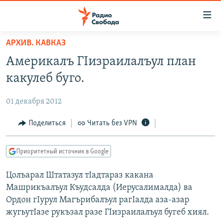
Ссылки
для
упрощенного
АРХИВ. КАВКАЗ
ПРОГРАММЫ
доступа
Америкалъ ГIизраилалъул план
ПОДКАСТЫ
Вернуться
какулеб буго.
к
АВТОРСКИЕ ПРОЕКТЫ
основному
01 декабря 2012
ЦИТАТЫ СВОБОДЫ
содержанию
Вернутся
МНЕНИЯ
Поделиться
Читать без VPN
к
КУЛЬТУРА
главной
Приоритетный источник в Google
навигации
IDEL.РЕАЛИИ
Вернутся
Цолъарал Штатазул тIадтараз какана
КАВКАЗ.РЕАЛИИ
к
Машрикъалъул Къудсалда (Иерусалималда) ва
СЕВЕР.РЕАЛИИ
поиску
Ордон гIурул Магърибалъул рагIалда аза-азар
жугьутIазе рукъзал разе ГIизраилалъул бугеб хиял.
СИБИРЬ.РЕАЛИИ