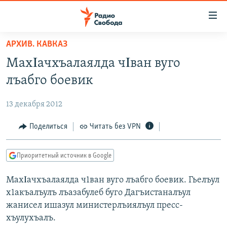
Ссылки
для
упрощенного
АРХИВ. КАВКАЗ
ПРОГРАММЫ
доступа
МахΙачхъалаялда чΙван вуго
ПОДКАСТЫ
Вернуться
лъабго боевик
к
АВТОРСКИЕ ПРОЕКТЫ
основному
13 декабря 2012
ЦИТАТЫ СВОБОДЫ
содержанию
Вернутся
МНЕНИЯ
Поделиться
Читать без VPN
к
КУЛЬТУРА
главной
Приоритетный источник в Google
навигации
IDEL.РЕАЛИИ
Вернутся
МахΙачхъалаялда ч1ван вуго лъабго боевик. Гьелъул
КАВКАЗ.РЕАЛИИ
к
х1акъалъулъ лъазабулеб буго Дагъистаналъул
СЕВЕР.РЕАЛИИ
поиску
жанисел ишазул министерлъиялъул пресс-
хъулухъалъ.
СИБИРЬ.РЕАЛИИ