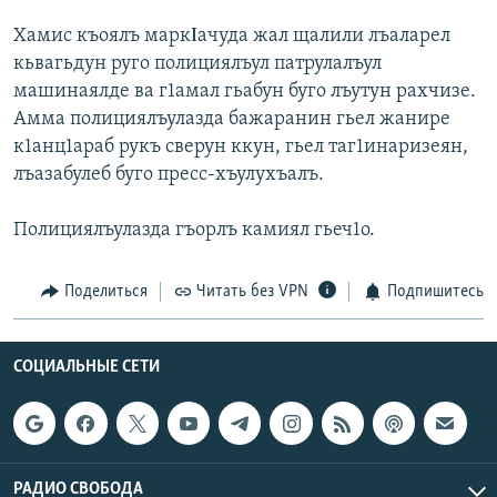
РАСПИСАНИЕ ВЕЩАНИЯ
Хамис къоялъ маркΙачуда жал щалили лъаларел
ПОДПИШИТЕСЬ НА РАССЫЛКУ
кьвагьдун руго полициялъул патрулалъул
машинаялде ва г1амал гьабун буго лъутун рахчизе.
Амма полициялъулазда бажаранин гьел жанире
СОЦИАЛЬНЫЕ СЕТИ
к1анц1араб рукъ сверун ккун, гьел таг1инаризеян,
лъазабулеб буго пресс-хъулухъалъ.
Полициялъулазда гъорлъ камиял гьеч1о.
Все сайты РСЕ/РС
Поделиться
Читать без VPN
Подпишитесь
СОЦИАЛЬНЫЕ СЕТИ
РАДИО СВОБОДА