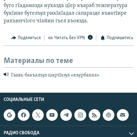
буго гIадамазда нухазда цIер къараб температура
букIине бугелъул рикIкIадал сапаразде къватIире
рахъинчIого чIайин гьел къоязда.
Поделиться
Читать без VPN
Подпишитесь
Материалы по теме
Гьава-бакъалъул шартIазул «къурбанал»
СОЦИАЛЬНЫЕ СЕТИ
РАДИО СВОБОДА