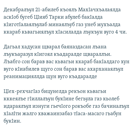
Декабралъул 21-абилеб къоялъ МахIачхъалаялда
аскIоб бугеб ЦIияб Тарки абулеб бакIалда
кIиготIалаялъулаб минаялъуб газ унеб мухъалда
ккараб кьвагьиялъул хIасилалда лъукъун вуго 4 чи.
Дагьал хадусан щварал баяназдасан лъана
лъукъаразул кIигоял къадаралде щвараллъи.
Лъабго сон барав вас кьвагьи ккараб бакIалдаго хун
вуго кIиабилев щуго сон барав вас ахарханаялъул
реанимацияллда щун вуго къадаралде
ЦIех-рехчагIаз бицунелда рекъон кьвагьи
кккеялъе гIиллалъун букIине бегьула газ кьолеб
идараялъул изнуги гьечIого рокъобе газ бачиналъул
хIалIти жалго хважаинзабаз тIаса-масаго гьабун
букIин.