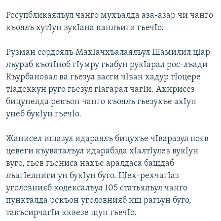
Ресупбликаялъул чанго мухъалда аза-азар чи чанго
къоялъ хутIун вукIана канлъиги гьечIо.
Рузман сордоялъ МахIачхъалаялъул Шамилил цIар
лъураб къотIноб гIумру гьабун рукIарал рос-лъади
Къурбановал ва гьезул васги чIван хадур тIоцере
тIадеккун руго гьезул гIагарал чагIи. Ахирисез
бицунелда рекъон чанго къоялъ гьезухъе ахIун
унеб букIун гьечIо.
Жанисел ишазул идараялъ бицухъе чIваразул цояв
цевеги къуваталъул идарабзда хIалтIулев вукIун
вуго, гьев гьениса нахъе аралдаса бащдаб
лъагIелниги ун букIун буго. ЦIех-рехчагIаз
уголовнияб кодексалъул 105 статьялъул чанго
пункталда рекъон уголовнияб иш рагьун буго,
такъсирчагIи кквезе щун гьечIо.