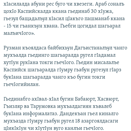
хIасилалда абуни рес буго чи хвезеги. Араб соналъ
цохIо Каспийскалда ккана гьединаб 30 хIужа,
гьезул бащадалъул хIасил цIакъго пашманаб ккана
- 15 чи гъанкъун хвана. Гьебги цогидал шагьарал
малъичIого».
Рузман къоялдаса байбихьун Дагъистаналъул чанго
мухъалда гьединго шагьаралда ругел гIадамал
хутIун рукIана токги гьечIого. Гьедин мисалалъе
Каспийск шагьаралда гIумру гьабун ругезул гIарз
букIана шагьаралда чанго къо бугин токги
гьечIогийилан.
Гьединабго ахIвал-хIал бугин Бабаюрт, Хасвюрт,
Гъизляр ва Тарумовка мухъалдагиян хъвалеб
букIана информалатаз. Дандекъан гьел киналго
мухъазда гIумру гьабун ругел 18 азаргоялдасаги
цIикIкIун чи хIутIун вуго канлъи гьечIого.