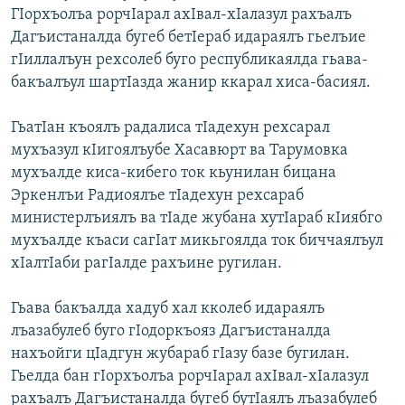
ГIорхъолъа рорчIарал ахIвал-хIалазул рахъалъ
Дагъистаналда бугеб бетIераб идараялъ гьелъие
гIиллалъун рехсолеб буго республикаялда гьава-
бакъалъул шартIазда жанир ккарал хиса-басиял.
ГьатIан къоялъ радалиса тIадехун рехсарал
мухъазул кIигоялъубе Хасавюрт ва Тарумовка
мухъалде киса-кибего ток кьунилан бицана
Эркенлъи Радиоялъе тIадехун рехсараб
министерлъиялъ ва тIаде жубана хутIараб кIиябго
мухъалде къаси сагIат микьгоялда ток биччаялъул
хIалтIаби рагIалде рахъине ругилан.
Гьава бакъалда хадуб хал кколеб идараялъ
лъазабулеб буго гIодоркъояз Дагъистаналда
нахъойги цIадгун жубараб гIазу базе бугилан.
Гьелда бан гIорхъолъа рорчIарал ахIвал-хIалазул
рахъалъ Дагъистаналда бугеб бутIаялъ лъазабулеб