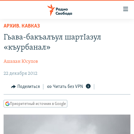
Ссылки
для
упрощенного
АРХИВ. КАВКАЗ
ПРОГРАММЫ
доступа
Гьава-бакъалъул шартIазул
ПОДКАСТЫ
Вернуться
«къурбанал»
к
АВТОРСКИЕ ПРОЕКТЫ
основному
Ашахан Юсупов
ЦИТАТЫ СВОБОДЫ
содержанию
Вернутся
22 декабря 2012
МНЕНИЯ
к
КУЛЬТУРА
Поделиться
Читать без VPN
главной
навигации
IDEL.РЕАЛИИ
Вернутся
Приоритетный источник в Google
КАВКАЗ.РЕАЛИИ
к
СЕВЕР.РЕАЛИИ
поиску
СИБИРЬ.РЕАЛИИ