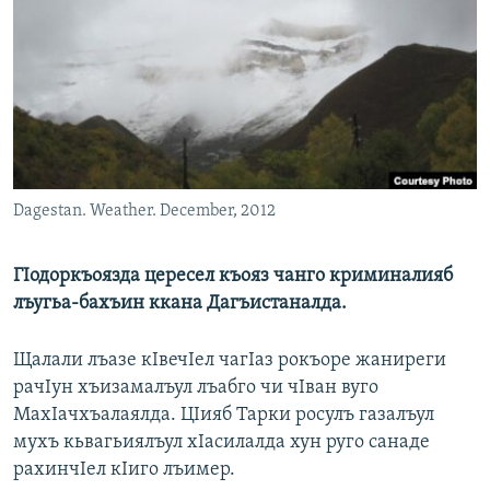
РАСПИСАНИЕ ВЕЩАНИЯ
ПОДПИШИТЕСЬ НА РАССЫЛКУ
СОЦИАЛЬНЫЕ СЕТИ
Dagestan. Weather. December, 2012
Все сайты РСЕ/РС
ГIодоркъоязда цересел къояз чанго криминалияб
лъугьа-бахъин ккана Дагъистаналда.
Щалали лъазе кIвечIел чагIаз рокъоре жаниреги
рачIун хъизамалъул лъабго чи чIван вуго
МахIачхъалаялда. ЦIияб Тарки росулъ газалъул
мухъ кьвагьиялъул хIасилалда хун руго санаде
рахинчIел кIиго лъимер.