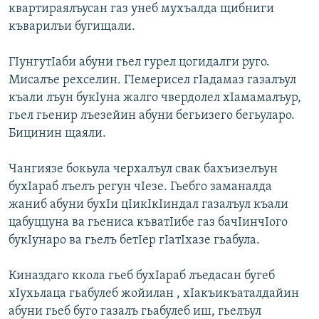
квартираялъусан газ унеб мухъалда щибниги
къварилъи бугищали.
ГIунгутIаби абуни гьел гурел цогидалги руго.
Мисалъе рехселин. ГIемерисел гIадамаз газалъул
къали лъун букIуна жалго чвердолел хIамамалъур,
гьел гьенир лъезейин абуни бегьизего бегьуларо.
Бицинин щаяли.
Чангиязе бокьула черхалъул свак бахъизелъун
бухIараб лъелъ регун чIезе. Гьебго заманалда
жаниб абуни бухIи цIикIкIиндал газалъул къали
цабуццуна ва гьениса къватIибе газ бачIинчIого
букIунаро ва гьелъ бетIер гIатIхазе гьабула.
Киназдаго ккола гьеб бухIараб лъедасан бугеб
хIухьлаца гьабулеб жойилан , хIакъикъаталдайин
абуни гьеб буго газалъ гьабулеб иш, гьелъул