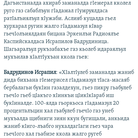
Дагъистаналда ахираб заманалда гIемерал кколел
руго газ сабаблъун гIадамал гIумруялдаса
ратIалъиялъул хIужаби. Аслияб куцалда гьел
хурхарал ругин жалго гIадамазул кIвар
гьечIолъиялдаян бицана Эркенлъи Радиоялъе
Каспийскалдаса Исрапилов Бадрудиница.
Шагьаралъул рукъзабахъе газ кьолеб идараялъул
мухъилав хIалтIухъан ккола гьев:
Бадрудинов
Исрапил
: «ХIалтIулеб заманалда жаниб
дида бихьана гIемерисел гIадамазул тIаса-масаяб
бербалагьи букIин газалдехун, гьез пикру гьабулеб
гьечIо гьеб цIакъго хIинкъи цIикIкIараб иш
букIиналде. 100-ялда гьоркьоса гIадамазул 20
проценталъцин хал гьабулеб гьечIо газ унеб
мухъалда щибниги зиян ккун бугищали, анкьида
жаниб кIиго-лъабго нухалдагIаги гьез чара
гьечIого хал гьабизе ккола жалго ругеб