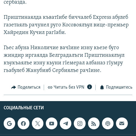
сербазда.
РАСПИСАНИЕ ВЕЩАНИЯ
ПОДПИШИТЕСЬ НА РАССЫЛКУ
Приштинаялда къватIибе биччалеб Express абулеб
газетаялъ рачунел руго Косовоялъул вице-премьер
Хайредин Кучил рагIаби.
СОЦИАЛЬНЫЕ СЕТИ
Гьес абуна Николичие вачIине изну кьезе буго
жиндир иргаялда Белградалъги Приштинаялъул
къукъаялъе изну кьуни гIемерал албаназ гIумру
гьабулеб Жанубияб Сербиялъе рачIине.
Все сайты РСЕ/РС
Поделиться
Читать без VPN
Подпишитесь
СОЦИАЛЬНЫЕ СЕТИ