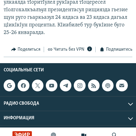
улкаялда тIоритIулел рукIарал тIоцересел
РАСПИСАНИЕ ВЕЩАНИЯ
тIолгохалкъалъул президентасул рищиязда гьезие
ПОДПИШИТЕСЬ НА РАССЫЛКУ
щун руго гьаркьазул 24 ялдаса ва 23 ялдаса дагьал
цIикIкIун процентал. КIиабилеб тур букIине буго
25-26 январалда.
СОЦИАЛЬНЫЕ СЕТИ
Поделиться
Читать без VPN
Подпишитесь
СОЦИАЛЬНЫЕ СЕТИ
Все сайты РСЕ/РС
РАДИО СВОБОДА
ИНФОРМАЦИЯ
Радио Свобода © 2026 RFE/RL, Inc. | Все права защищены.
ЭФИР