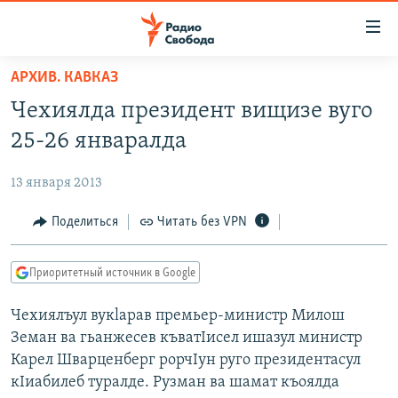
Ссылки
для
упрощенного
АРХИВ. КАВКАЗ
ПРОГРАММЫ
доступа
Чехиялда президент вищизе вуго
ПОДКАСТЫ
Вернуться
25-26 январалда
к
АВТОРСКИЕ ПРОЕКТЫ
основному
13 января 2013
ЦИТАТЫ СВОБОДЫ
содержанию
Вернутся
МНЕНИЯ
Поделиться
Читать без VPN
к
КУЛЬТУРА
главной
Приоритетный источник в Google
навигации
IDEL.РЕАЛИИ
Вернутся
Чехиялъул вукlарав премьер-министр Милош
КАВКАЗ.РЕАЛИИ
к
Земан ва гьанжесев къватIисел ишазул министр
СЕВЕР.РЕАЛИИ
поиску
Карел Шварценберг рорчIун руго президентасул
кIиабилеб туралде. Рузман ва шамат къоялда
СИБИРЬ.РЕАЛИИ