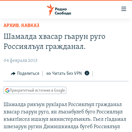
Ссылки
для
упрощенного
АРХИВ. КАВКАЗ
ПРОГРАММЫ
доступа
Шамалда хвасар гьарун руго
ПОДКАСТЫ
Вернуться
Россиялъул гражданал.
к
АВТОРСКИЕ ПРОЕКТЫ
основному
04 февраля 2013
ЦИТАТЫ СВОБОДЫ
содержанию
Вернутся
МНЕНИЯ
Поделиться
Читать без VPN
к
КУЛЬТУРА
главной
Приоритетный источник в Google
навигации
IDEL.РЕАЛИИ
Вернутся
Шамалда рикъун рукIарал Россиялъул гражданал
КАВКАЗ.РЕАЛИИ
к
хвасар гьарун руго, ян лъазабулеб буго Россиялъул
СЕВЕР.РЕАЛИИ
поиску
къватIисел ишазул министерлъиялъ. Гьел гIадамал
швезарун ругин Димишкиялда бугеб Россиялъул
СИБИРЬ.РЕАЛИИ