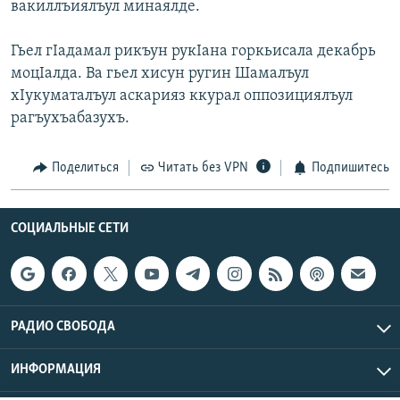
вакиллъиялъул минаялде.
РАСПИСАНИЕ ВЕЩАНИЯ
ПОДПИШИТЕСЬ НА РАССЫЛКУ
Гьел гIадамал рикъун рукIана горкьисала декабрь
моцIалда. Ва гьел хисун ругин Шамалъул
хIукуматалъул аскарияз ккурал оппозициялъул
СОЦИАЛЬНЫЕ СЕТИ
рагъухъабазухъ.
Поделиться
Читать без VPN
Подпишитесь
Все сайты РСЕ/РС
СОЦИАЛЬНЫЕ СЕТИ
РАДИО СВОБОДА
ИНФОРМАЦИЯ