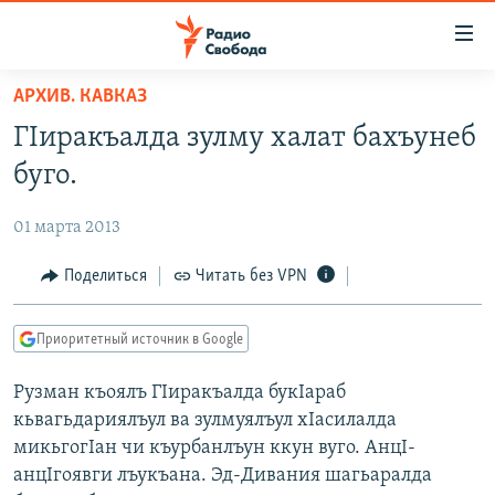
Ссылки
для
упрощенного
АРХИВ. КАВКАЗ
ПРОГРАММЫ
доступа
ГIиракъалда зулму халат бахъунеб
ПОДКАСТЫ
Вернуться
буго.
к
АВТОРСКИЕ ПРОЕКТЫ
основному
01 марта 2013
ЦИТАТЫ СВОБОДЫ
содержанию
Вернутся
МНЕНИЯ
Поделиться
Читать без VPN
к
КУЛЬТУРА
главной
Приоритетный источник в Google
навигации
IDEL.РЕАЛИИ
Вернутся
Рузман къоялъ ГIиракъалда букIараб
КАВКАЗ.РЕАЛИИ
к
кьвагьдариялъул ва зулмуялъул хIасилалда
СЕВЕР.РЕАЛИИ
поиску
микьгогIан чи къурбанлъун ккун вуго. АнцI-
анцIгоявги лъукъана. Эд-Дивания шагьаралда
СИБИРЬ.РЕАЛИИ