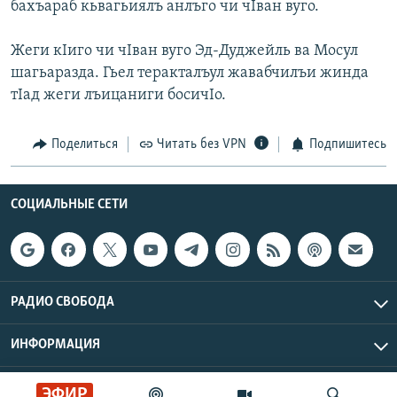
бахъараб кьвагьиялъ анлъго чи чIван вуго.
РАСПИСАНИЕ ВЕЩАНИЯ
ПОДПИШИТЕСЬ НА РАССЫЛКУ
Жеги кIиго чи чIван вуго Эд-Дуджейль ва Мосул
шагьаразда. Гьел теракталъул жавабчилъи жинда
тIад жеги лъицаниги босичIо.
СОЦИАЛЬНЫЕ СЕТИ
Поделиться
Читать без VPN
Подпишитесь
СОЦИАЛЬНЫЕ СЕТИ
Все сайты РСЕ/РС
РАДИО СВОБОДА
ИНФОРМАЦИЯ
Радио Свобода © 2026 RFE/RL, Inc. | Все права защищены.
ЭФИР