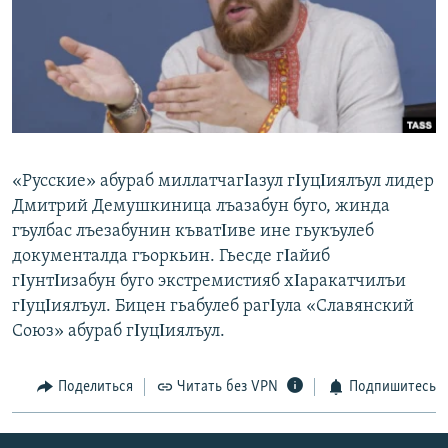
РАСПИСАНИЕ ВЕЩАНИЯ
ПОДПИШИТЕСЬ НА РАССЫЛКУ
СОЦИАЛЬНЫЕ СЕТИ
«Русские» абураб миллатчагΙазул гΙуцΙиялъул лидер
Дмитрий Демушкиница лъазабун буго, жинда
гъулбас лъезабунин къватΙиве ине гьукъулеб
Все сайты РСЕ/РС
документалда гъоркьин. Гьесде гΙайиб
гΙунтΙизабун буго экстремистияб хΙаракатчилъи
гΙуцΙиялъул. Бицен гьабулеб рагΙула «Славянский
Союз» абураб гΙуцΙиялъул.
Поделиться
Читать без VPN
Подпишитесь