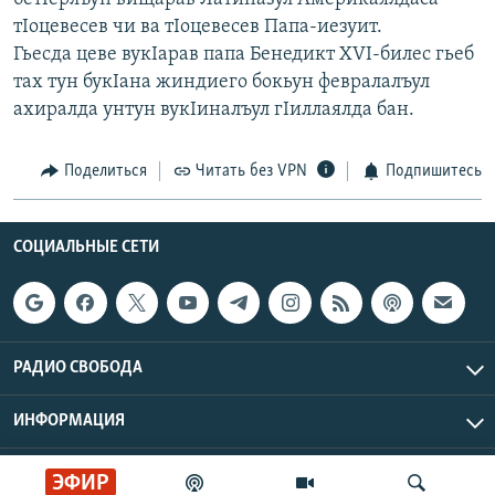
тIоцевесев чи ва тIоцевесев Папа-иезуит.
Гьесда цеве вукIарав папа Бенедикт XVI-билес гьеб
тах тун букIана жиндиего бокьун февралалъул
ахиралда унтун вукIиналъул гIиллаялда бан.
Поделиться
Читать без VPN
Подпишитесь
СОЦИАЛЬНЫЕ СЕТИ
РАДИО СВОБОДА
ИНФОРМАЦИЯ
Радио Свобода © 2026 RFE/RL, Inc. | Все права защищены.
ЭФИР