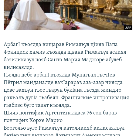
РАСПИСАНИЕ ВЕЩАНИЯ
ПОДПИШИТЕСЬ НА РАССЫЛКУ
СОЦИАЛЬНЫЕ СЕТИ
АрбагI къоялда вищарав Рималъул цIияв Папа
Франциск хамиз къоялда щвана Рималъул аслиял
базиликазул цояб Санта Мария Маджоре абулеб
килисаялде.
Все сайты РСЕ/РС
Гьелда цебе арбагI къоялда Мунагьал гьечIев
Пётрил майданалде вакIарарав аза-азар чиясда
цеве вахъун гьес гьарун букIана гьезда жиндир
рахъалъ дугIа гьабеян. Франциские интронизация
гьабизе буго талат къоялда.
ЦIияв понтифик Аргентиналдаса 76 сон барав
понтифик Хорхе Марио
Бергольо вуго Рималъул католикияб килисаялъул
бетIерлъун вищарав Латиназул Америкаялдаса