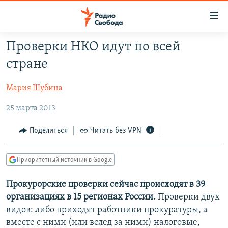
Ссылки
для
упрощенного
Проверки НКО идут по всей
ПРОГРАММЫ
доступа
стране
ПОДКАСТЫ
Вернуться
к
Мария Шубина
АВТОРСКИЕ ПРОЕКТЫ
основному
25 марта 2013
ЦИТАТЫ СВОБОДЫ
содержанию
Вернутся
МНЕНИЯ
Поделиться
Читать без VPN
к
КУЛЬТУРА
главной
Приоритетный источник в Google
навигации
IDEL.РЕАЛИИ
Вернутся
КАВКАЗ.РЕАЛИИ
Прокурорские проверки сейчас происходят в 39
к
организациях в 15 регионах России.
Проверки двух
СЕВЕР.РЕАЛИИ
поиску
видов: либо приходят работники прокуратуры, а
СИБИРЬ.РЕАЛИИ
вместе с ними (или вслед за ними) налоговые,