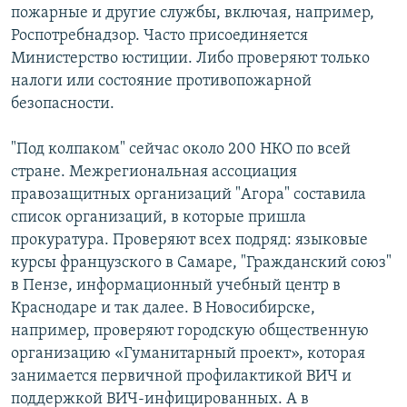
пожарные и другие службы, включая, например,
РАСПИСАНИЕ ВЕЩАНИЯ
Роспотребнадзор. Часто присоединяется
ПОДПИШИТЕСЬ НА РАССЫЛКУ
Министерство юстиции. Либо проверяют только
налоги или состояние противопожарной
СОЦИАЛЬНЫЕ СЕТИ
безопасности.
"Под колпаком" сейчас около 200 НКО по всей
стране. Межрегиональная ассоциация
правозащитных организаций "Агора" составила
список организаций, в которые пришла
Все сайты РСЕ/РС
прокуратура. Проверяют всех подряд: языковые
курсы французского в Самаре, "Гражданский союз"
в Пензе, информационный учебный центр в
Краснодаре и так далее. В Новосибирске,
например, проверяют городскую общественную
организацию «Гуманитарный проект», которая
занимается первичной профилактикой ВИЧ и
поддержкой ВИЧ-инфицированных. А в