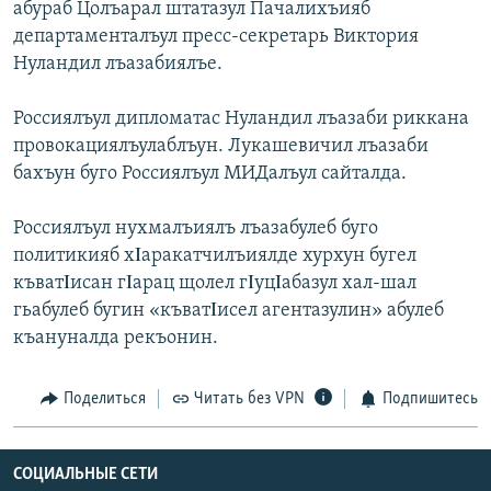
абураб Цолъарал штатазул Пачалихъияб
департаменталъул пресс-секретарь Виктория
Нуландил лъазабиялъе.
Россиялъул дипломатас Нуландил лъазаби риккана
провокациялъулаблъун. Лукашевичил лъазаби
бахъун буго Россиялъул МИДалъул сайталда.
Россиялъул нухмалъиялъ лъазабулеб буго
политикияб хΙаракатчилъиялде хурхун бугел
къватΙисан гΙарац щолел гΙуцΙабазул хал-шал
гьабулеб бугин «къватΙисел агентазулин» абулеб
къануналда рекъонин.
Поделиться
Читать без VPN
Подпишитесь
СОЦИАЛЬНЫЕ СЕТИ