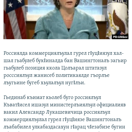
РАСПИСАНИЕ ВЕЩАНИЯ
ПОДПИШИТЕСЬ НА РАССЫЛКУ
СОЦИАЛЬНЫЕ СЕТИ
Россиялда коммерциялъулал гурел гΙуцΙиязул хал-
шал гьабулеб букΙиналда бан Вашингтоналъ загьир
гьабулеб позиция ккола Цолъарал штатазул
Все сайты РСЕ/РС
росссиялъул жанисеб политикаялде гъорлъе
лъугьине бугеб хьулалъул нугΙлъи.
Гьединаб къимат кьолеб буго россиялъул
КъватΙисел ишазул министерлъиялъул официалияв
вакил Александр Лукашевичица россиялъул
коммерциялъулал гурел гΙуцΙиязе Вашингтоналъ
лъабабилел улкабаздасахун гΙарац чΙезабизе бугин