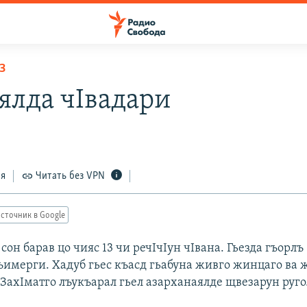
З
ялда чIвадари
ся
Читать без VPN
сточник в Google
сон барав цо чияс 13 чи речIчIун чIвана. Гьезда гъорлъ
лъимерги. Хадуб гьес къасд гьабуна живго жинцаго ва
 ЗахIматго лъукъарал гьел азарханаялде щвезарун руго