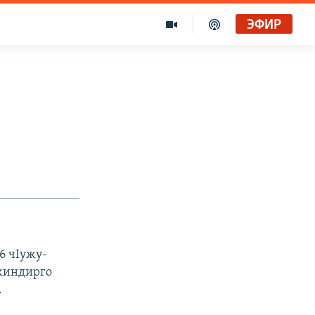
ЭФИР
 6 чIужу-
 жиндирго
.