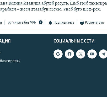
кана Велика Иваница абулеб росулъ. Щиб гьеб такъсир
арабали – жеги лъазабун гьечIо. Унеб буго цIех-рех.
ся
Читать без VPN
Подпишитесь
Распечатать
АЦИЯ
СОЦИАЛЬНЫЕ СЕТИ
ь
 блокировку