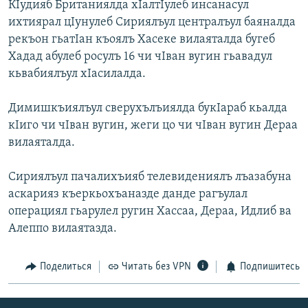
КIудияб Британиялда хIалтIулеб инсанасул
РАСПИСАНИЕ ВЕЩАНИЯ
ихтиярал цIунулеб Сириялъул централъул баяналда
ПОДПИШИТЕСЬ НА РАССЫЛКУ
рекъон гьатIан къоялъ Хасеке вилаяталда бугеб
Хадад абулеб росулъ 16 чи чIван вугин гьавадул
кьвабиялъул хIасилалда.
СОЦИАЛЬНЫЕ СЕТИ
Димишкъиялъул сверухълъиялда букIараб кьалда
кIиго чи чIван вугин, жеги цо чи чIван вугин Дераа
вилаяталда.
Все сайты РСЕ/РС
Сириялъул пачалихъияб телевидениялъ лъазабуна
аскарияз къеркьохъаназде данде рагъулал
операциял гьарулел ругин Хассаа, Дераа, Идлиб ва
Алеппо вилаятазда.
Поделиться
Читать без VPN
Подпишитесь