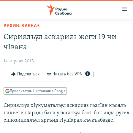
Ссылки
для
упрощенного
АРХИВ. КАВКАЗ
ПРОГРАММЫ
доступа
Сириялъул аскарияз жеги 19 чи
ПОДКАСТЫ
Вернуться
чIвана
к
АВТОРСКИЕ ПРОЕКТЫ
основному
14 апреля 2013
ЦИТАТЫ СВОБОДЫ
содержанию
Вернутся
МНЕНИЯ
Поделиться
Читать без VPN
к
КУЛЬТУРА
главной
Приоритетный источник в Google
навигации
IDEL.РЕАЛИИ
Вернутся
Сириялъул хIукуматалъул аскарияз гьатIан къоялъ
КАВКАЗ.РЕАЛИИ
к
нахъеги гIарада бана улкаялъул бакI-бакIалда ругел
СЕВЕР.РЕАЛИИ
поиску
оппозициялъул яргъид гIуцIарал къукъабазде.
СИБИРЬ.РЕАЛИИ