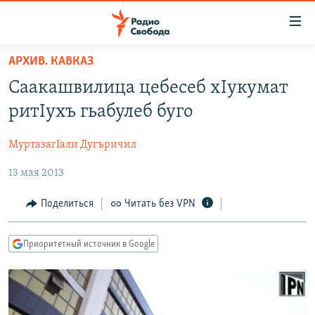
Ссылки
для
упрощенного
АРХИВ. КАВКАЗ
ПРОГРАММЫ
доступа
Саакашвилица цебесеб хIукумат
ПОДКАСТЫ
Вернуться
ритIухъ гьабулеб буго
к
АВТОРСКИЕ ПРОЕКТЫ
основному
МуртазагIали Дугъричил
ЦИТАТЫ СВОБОДЫ
содержанию
Вернутся
13 мая 2013
МНЕНИЯ
к
КУЛЬТУРА
Поделиться
Читать без VPN
главной
навигации
IDEL.РЕАЛИИ
Вернутся
Приоритетный источник в Google
КАВКАЗ.РЕАЛИИ
к
СЕВЕР.РЕАЛИИ
поиску
СИБИРЬ.РЕАЛИИ