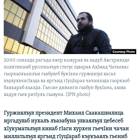
РАСПИСАНИЕ ВЕЩАНИЯ
ПОДПИШИТЕСЬ НА РАССЫЛКУ
СОЦИАЛЬНЫЕ СЕТИ
2000 соналда рагъда квер камурав ва хадуб Австриялде
политикияб руссеналъул статус щварав АхIмад Чатаевас
гьоркьóхъанлъи гьабулеб букIана гуржиязул хасал
Все сайты РСЕ/РС
хъулухъчагIазда ва яргъид гIуцIарал чачаназда гьоркьоб
бахъараб кьалда. Гьесие диванги гьабун букIана, амма
хадув гьев ритIухъ гьавуна. (IPN photo)
Гуржиялъул президент Михаил Саакашвилица
иргадулаб нухалъ лъазабуна улкаялъул цебесеб
хIукуматалъул кинаб гIаги хурхен гьечIин чачан
миллаталъул яргъид гIуцIараб къукъаялъ гьениб