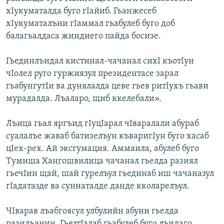
хIукуматалда буго гIайиб. Гьанжесеб
хIукуматалъни гIаммал гьабулеб буго доб
балагьалдаса жиндиего пайда босизе.
Гьединлъидал кистинал-чачанал сихI къотIун
чIолел руго гуржиязул президентасе зарал
гьабунгутIи ва дунялалда цеве гьев ритIухъ гьави
мурадалда. Лъаларо, щиб ккелебали».
Лъица гьал яргъид гIуцIарал чIваралали абураб
суалалъе жаваб батизелъун къваригIун буго хасаб
цIех-рех. Ай эксгумация. Аммаила, абулеб буго
Тумиша Хангошвилица чачанал гьелда разиял
гьечIин щай, шай гурелъул гьединаб иш чачаназул
гIадатазде ва суннаталде данде кколарелъул.
ЧIварав лъабгоясул улбулийн абуни гьелда
разилъанин. ГьезтIалаб гьабулеб буго лъидаго