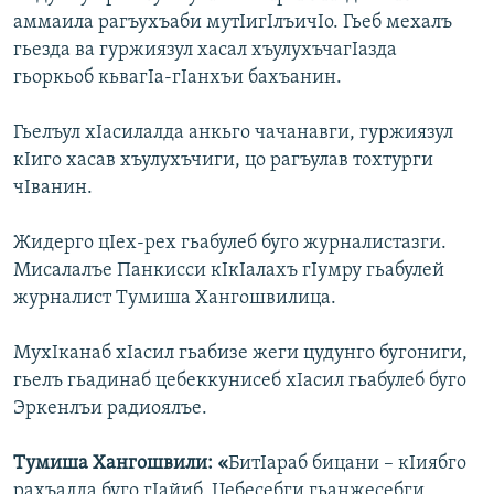
аммаила рагъухъаби мутIигIлъичIо. Гьеб мехалъ
гьезда ва гуржиязул хасал хъулухъчагIазда
гьоркьоб кьвагIа-гIанхъи бахъанин.
Гьелъул хIасилалда анкьго чачанавги, гуржиязул
кIиго хасав хъулухъчиги, цо рагъулав тохтурги
чIванин.
Жидерго цIех-рех гьабулеб буго журналистазги.
Мисалалъе Панкисси кIкIалахъ гIумру гьабулей
журналист Тумиша Хангошвилица.
МухIканаб хIасил гьабизе жеги цудунго бугониги,
гьелъ гьадинаб цебеккунисеб хIасил гьабулеб буго
Эркенлъи радиоялъе.
Тумиша Хангошвили: «
БитIараб бицани – кIиябго
рахъалда буго гIайиб. Цебесебги гьанжесебги