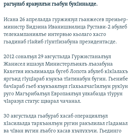
рагъулаб яравуллъи гьабун букIиналде.
Исана 26 апрелалда гуржиязул гьанжесев премьер-
министр Бидзина Иванишвилица Рустави-2 абулеб
телекампаниялъе интервью кьолаго хасго
гьадинаб гIайиб гIунтIизабуна президентасде.
2012 соналъул 29 августалда Гуржистаналъул
Жанисел ишазул Министерлъиялъ лъазабуна
Кахетия икълималда бугеб Лопота абулеб кIкIалахъ
яргъид гIуцIараб къукъа тIатинабун бугин. Гьенибе
бачIараб гьеб къукъаялъул гIахьалчагIилъун рукIун
руго Магърибалъул Европаялъул улкабазда тIурун
чIаразул статус щварал чачанал.
30 августалда гьабураб хасаб операциялъул
хIасилалда тархъанлъун ругин ракълилал гIадамал
ва чIван вугин лъабго хасав хъулухъчи. Гьединго