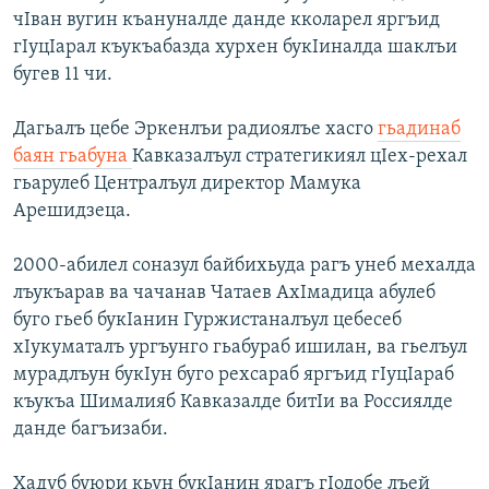
чIван вугин къануналде данде кколарел яргъид
гIуцIарал къукъабазда хурхен букIиналда шаклъи
бугев 11 чи.
Дагьалъ цебе Эркенлъи радиоялъе хасго
гьадинаб
баян гьабуна
Кавказалъул стратегикиял цIех-рехал
гьарулеб Централъул директор Мамука
Арешидзеца.
2000-абилел соназул байбихьуда рагъ унеб мехалда
лъукъарав ва чачанав Чатаев АхIмадица абулеб
буго гьеб букIанин Гуржистаналъул цебесеб
хIукуматалъ ургъунго гьабураб ишилан, ва гьелъул
мурадлъун букIун буго рехсараб яргъид гIуцIараб
къукъа Шималияб Кавказалде битIи ва Россиялде
данде багъизаби.
Хадуб буюри кьун букIанин ярагъ гIодобе лъей