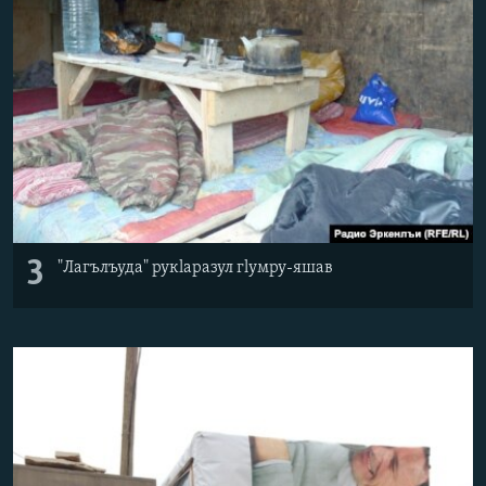
3
"Лагълъуда" рукlаразул гlумру-яшав