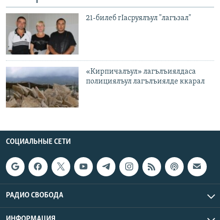
21-билеб гIасруялъул "лагъзал"
«Кирпичалъул» лагълъиялдаса
полициялъул лагълъиялде ккарал
СОЦИАЛЬНЫЕ СЕТИ
РАДИО СВОБОДА
ИНФОРМАЦИЯ