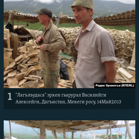
РАСПИСАНИЕ ВЕЩАНИЯ
ПОДПИШИТЕСЬ НА РАССЫЛКУ
СОЦИАЛЬНЫЕ СЕТИ
Все сайты РСЕ/РС
1
"Лагълъудаса" эркен гьарурал Василийги
Алексейги, Дагъистан, Мекеги росу, 14Maй2013