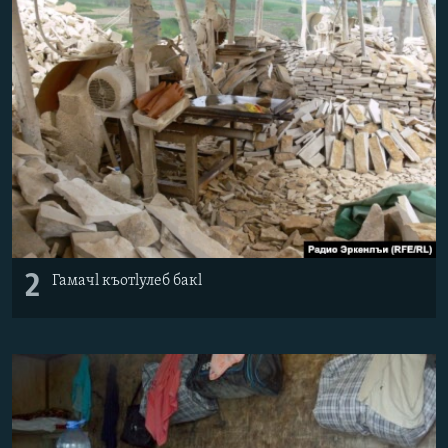
2
Гамачl къотlулеб бакl