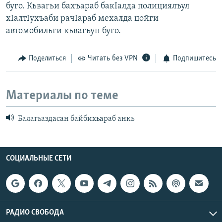
буго. Кьвагьи бахъараб бакIалда полициялъул
хIалтIухъаби рачIараб мехалда цойги
автомобильги кьвагьун буго.
Поделиться
Читать без VPN
Подпишитесь
Материалы по теме
Балагьаздасан байбихьараб анкь
СОЦИАЛЬНЫЕ СЕТИ
РАДИО СВОБОДА