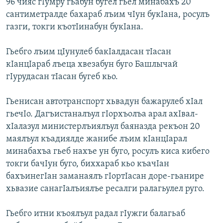
96 чияс гIумру гьабун бугел гьел минабахъ 20
сантиметралде бахараб лъим чIун букIана, росулъ
газги, токги къотIинабун букIана.
Гьебго лъим цIунулеб бакIалдасан тIасан
кIанцIараб лъеца хвезабун буго Башлычай
гIурудасан тIасан бугеб кьо.
Гьенисан автотранспорт хьвадун бажарулеб хIал
гьечIо. Дагъистаналъул гIорхъолъа арал ахIвал-
хIалазул министерлъиялъул баяназда рекъон 20
маялъул къадиялде жанибе лъим кIанцIарал
минабахъа гьеб нахъе ун буго, росулъ киса кибего
токги бачIун буго, биххараб кьо къачIан
бахъинегIан заманаялъ гIортIасан доре-гьанире
хьвазие санагIалъиялъе ресалги ралагьулел руго.
Гьебго итни къоялъул радал гIужги балагьаб