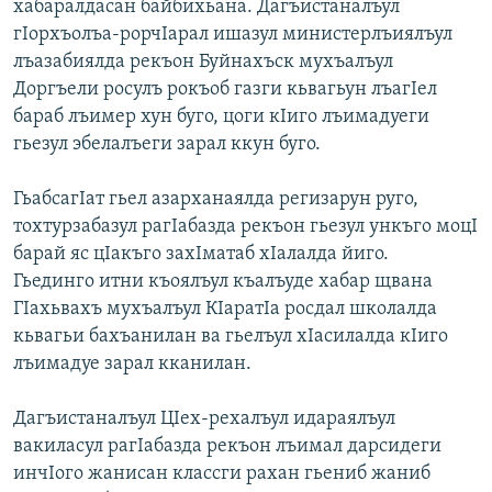
хабаралдасан байбихьана. Дагъистаналъул
гIорхъолъа-рорчIарал ишазул министерлъиялъул
лъазабиялда рекъон Буйнахъск мухъалъул
Доргъели росулъ рокъоб газги кьвагьун лъагIел
бараб лъимер хун буго, цоги кIиго лъимадуеги
гьезул эбелалъеги зарал ккун буго.
ГьабсагIат гьел азарханаялда регизарун руго,
тохтурзабазул рагIабазда рекъон гьезул ункъго моцI
барай яс цIакъго захIматаб хIалалда йиго.
Гьединго итни къоялъул къалъуде хабар щвана
ГIахьвахъ мухъалъул КIаратIа росдал школалда
кьвагьи бахъанилан ва гьелъул хIасилалда кIиго
лъимадуе зарал кканилан.
Дагъистаналъул ЦIех-рехалъул идараялъул
вакиласул рагIабазда рекъон лъимал дарсидеги
инчIого жанисан классги рахан гьениб жаниб