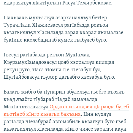
идараялъул хIалтIухъан Расул Темирбековас.
ГIахьвахъ мухъалъул азарханаялъул бетIер
ТурачгIали ХIажиевасул рагIабазда рекъон
кьвагьиялъул хIасилалда зарал ккарал лъималазе
букIине кколебщинаб кумек гьабулеб буго.
Гьесул рагIабазда рекъон МухIамад
КъурамухIамадовасул цояб квералъул килщал
рекун руго, тIаса тIомги тIе-тIезабун буо,
ШугIайбовасул гьумер дагьабго хвезабун буго.
Балагь жибго бачIунарин абулелъул гьебго къоялъ
къад лъабго тIубараб гIадаб заманалда
МахIачхъалаялъул
Орджоникиндзел цIаралда бугеб
къотIноб кIиго кьвагьи бахъана
. Цин нухлул
рагIалда чIезабураб автомобиль кьвагьун буго гьеб
кьвагьиялъул хIасилалда кIиго чиясе заралги ккун