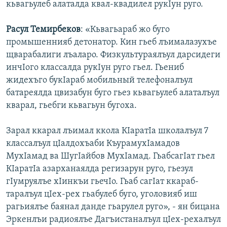
кьвагьулеб алаталда квал-квадилел рукIун руго.
Расул Темирбеков
: «Кьвагьараб жо буго
промышеннияб детонатор. Кин гьеб лъималазухъе
щварабалиги лъаларо. Физкультураялъул дарсидеги
инчIого классалда рукIун руго гьел. Гьениб
жидехъго букIараб мобильный телефоналъул
батареялда цвизабун буго гьез кьвагьулеб алаталъул
кварал, гьебги кьвагьун бугоха.
Зарал ккарал лъимал ккола КIаратIа школалъул 7
классалъул цIалдохъаби КъурамухIамадов
МухIамад ва ШугIайбов МухIамад. ГьабсагIат гьел
КIаратIа азарханаялда регизарун руго, гьезул
гIумруялъе хIинкъи гьечIо. Гьаб сагIат ккараб-
таралъул цIех-рех гьабулеб буго, уголовияб иш
рагьиялъе баянал данде гьарулел руго», - ян бицана
Эркенлъи радиоялъе Дагъистаналъул цIех-рехалъул