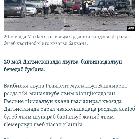
РАСПИСАНИЕ ВЕЩАНИЯ
ПОДПИШИТЕСЬ НА РАССЫЛКУ
СОЦИАЛЬНЫЕ СЕТИ
20 маялда МахIачхъалаялъул Орджоникиндзел цIаралда
бугеб къотIноб кIиго кьвагьи бахъана.
20 май Дагъистаналда лъугьа-бахъиназдалъун
бечедаб букIана.
Все сайты РСЕ/РС
Байбихьи лъуна Гъаякент мухъалъул Башлыкент
росдал 24 минаялъубе лъим кIанцIиялдасан.
Гьелъие гIиллалъун ккана гьал ахирал къоязда
Дагъистанада рарал чваххунцIадаца росдада аскIоб
бугеб лъим цIунараб бакIалъуб жаниб лъим
гIемерлъун гьеб тIасан кIанцIи.