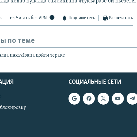
лда хехаб куцалда байбихьана лъукъаразе би кьезеги.
ся
Читать без VPN
Подпишитесь
Распечатать
ы по теме
лда нахъчIвана цойги теракт
АЦИЯ
СОЦИАЛЬНЫЕ СЕТИ
ь
 блокировку