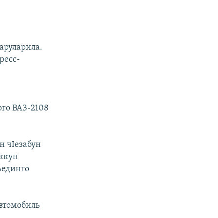
жаруларила.
ресс-
рго ВАЗ-2108
н чIезабун
еккун
ьединго
автомобиль