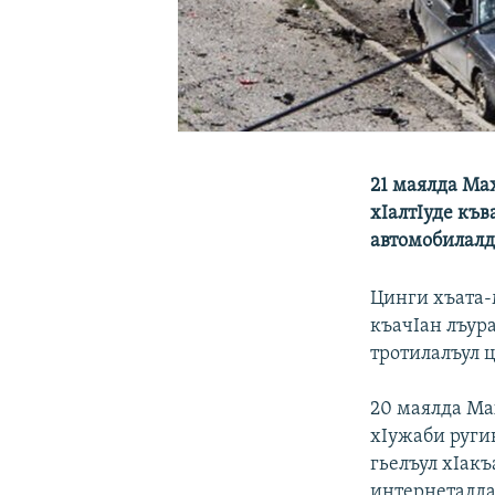
21 маялда Ма
хIалтIуде къ
автомобилалд
Цинги хъата-м
къачIан лъура
тротилалъул 
20 маялда Ма
хIужаби ругин
гьелъул хIак
интернеталда