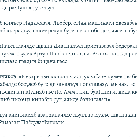
ъул бихьулеб бугеб - цо нухалда кьвагьи гьабураб мех
аде рачIунел ругелъул.
б нилъер гIадамазул. ЛъебергогIан машинаги хвезабун
аб кьералъул пакет рехун бугин гьенибе цо чиясин абул
хIачхъалаялде щвана Диваналъул приставазул федерал
 нухмалъулев Артур Парфенчиковги. Азарханаялда ре
истазе гьадин бицана гьес.
нчиков
: «Къварилъи ккарал хIалтIухъабазе кумек гьаби
сабалде босулеб буго диваналъул приставазул минаялъе
 гьедигIан кIудияб гьечIо. Амма кин букIаниги, дида кк
ниб нижеца кинабго рукIалиде бачинилан».
ъул клиникияб азарханаялде лъукъаразухъе щвана Да
Рамазан ГIабдулатIиповги.