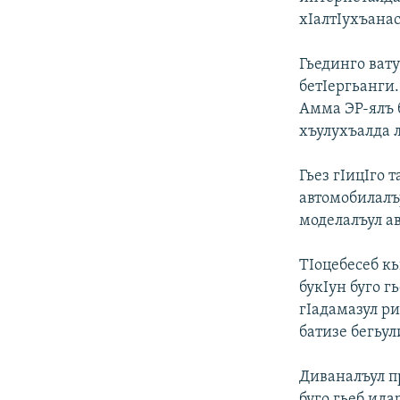
хIалтIухъанас
Гьединго вату
бетIергьанги.
Амма ЭР-ялъ 
хъулухъалда л
Гьез гIицIго 
автомобилалъу
моделалъул а
ТIоцебесеб кь
букIун буго г
гIадамазул р
батизе бегьул
Диваналъул п
буго гьеб ида