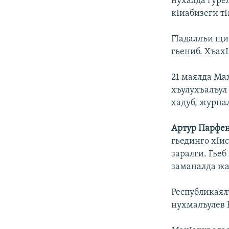
нухалда гурел
кIиабизеги тI
ГIадаллъи щи
гьениб. ХъахI
21 маялда Ма
хъулухъалъул
хадуб, журнал
Артур Парфе
гьединго хIи
заралги. Гьеб
заманалда жа
Республикаял
нухмалъулев 