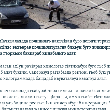
хIачхъалаялда полициялъ нахъчIван буго цогиги теракт
ватIиве вахъарав полициялъуласда бихьун буго жиндир
а гъоркьан баккараб кинабалиго алат.
асан ахIун рачIарал кинологаз тIатинабун буго гьеб 
б алат букIин. Саперазул рагIабазда рекъон, гьеб букIу
цо килограммалда бащадаб къуваталъул кьвагьул алат.
хIачхъалаялда гьабураб теракт лъил пишаяли баянлъи
 жидехъ, лъалин гьезул цIаралги, амма гьабсагIаталд
ъалъулъ бицине рес гьечIин жидер абураб информация 
 Дагъистаналъул жанисел ишазул министерлъиялъул