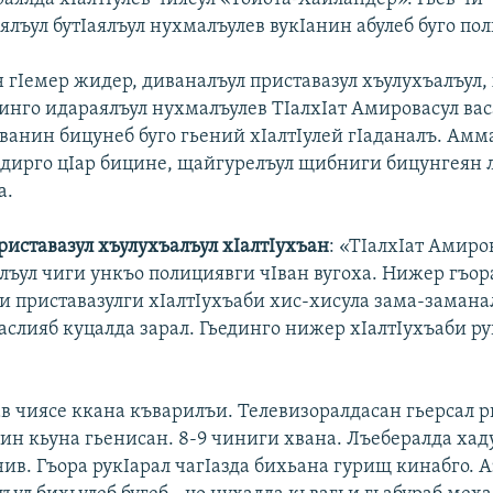
лъул бутIаялъул нухмалъулев вукIанин абулеб буго по
 гIемер жидер, диваналъул приставазул хъулухъалъул, 
динго идараялъул нухмалъулев ТIалхIат Амировасул вас
Iванин бицунеб буго гьений хIалтIулей гIаданалъ. Амм
дирго цIар бицине, щайгурелъул щибниги бицунгеян 
а.
риставазул хъулухъалъул хIалтIухъан
: «ТIалхIат Амиро
лъул чиги ункъо полициявги чIван вугоха. Нижер гъор
и приставазулги хIалтIухъаби хис-хисула зама-замана
аслияб куцалда зарал. Гьединго нижер хIалтIухъаби ру
в чиясе ккана къварилъи. Телевизоралдасан гьерсал р
нин кьуна гьенисан. 8-9 чиниги хвана. Лъебералда ха
ив. Гъора рукIарал чагIазда бихьана гурищ кинабго. А