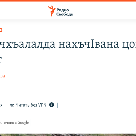
З
чхъалалда нахъчIвана ц
т
ева
ся
Читать без VPN
сточник в Google