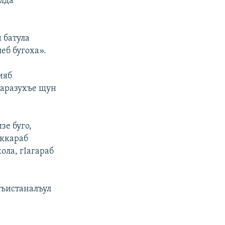
алда
 батула
еб бугоха».
ияб
гаразухъе щун
зе буго,
 ккараб
ола, гIагараб
гъистаналъул