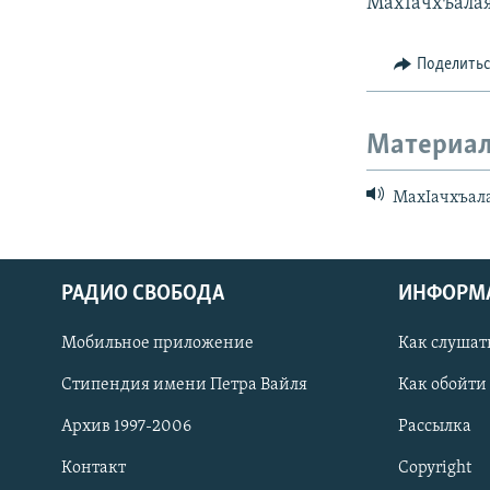
МахIачхъалая
Поделить
Материал
МахIачхъала
РАДИО СВОБОДА
ИНФОРМ
Мобильное приложение
Как слушат
СОЦИАЛЬНЫЕ СЕТИ
Стипендия имени Петра Вайля
Как обойти
Архив 1997-2006
Рассылка
Контакт
Copyright