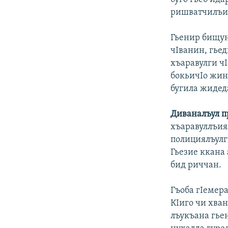
ришватчилъия
Гьенир бищун
чIванин, гье
хъаравулги ч
бокьичIо жин
бугила жидед
Диваналъул п
хъаравуллъия
полициялъулг
Гьезие ккана 
бид риччан.
Гъоба гIемера
КIиго чи хва
лъукъана гьен