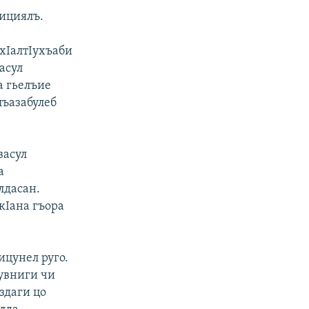
лициялъ.
хIалтIухъаби
асул
а гьелъие
лъазабулеб
васул
а
лдасан.
кIана гъора
ицунел руго.
дувниги чи
здаги цо