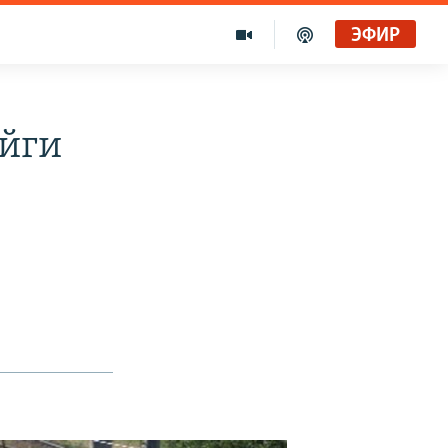
ЭФИР
ойги