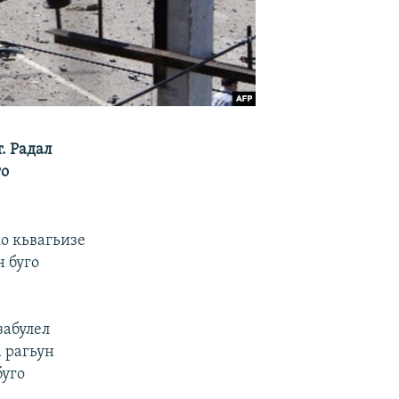
. Радал
го
жо кьвагьизе
н буго
забулел
а рагьун
буго