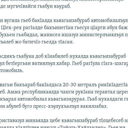
де мугъчIвайги гьабун кьураб.
н вугила гьеб бакIалда кьвагьизабураб автомобилалъул
 ЦIех-рех рагIалде бахъинегIан гьесул цIарги абун ба
бухьен гьабидал, жанисел ишазул министерлъиялъул п
ъалеб жо батичIо гьелда тIасан.
тасдикъ гьабуна доб кIиабилеб нухалда кьвагьизабураб
л бетIергьан ватиялъул хабар. Гьеб рагIула гIага-шага
втомобиль.
вагьи бахъараб бакIалдаса 20-30 метралъ рикIкIадегIа
ьеб. Амма республикаялда чанги рукIана терактал цер
икъарал автомобилал кьвагьизарурал. Гьаб нухалдаги г
ин абулеб буго пресс-хъулухъалъул вакилзабаз.
риставазул минаялда цебе кьвагьизабураб тIоцебесеб 
раялда хIалтIулев чиясул «Тойота-Хайландер». Гьев чи