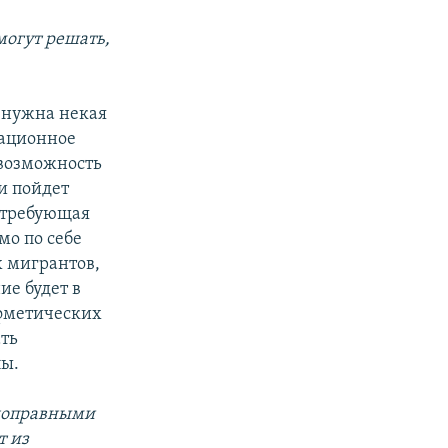
могут решать,
 нужна некая
рационное
 возможность
и пойдет
, требующая
мо по себе
х мигрантов,
ие будет в
фметических
ть
пы.
лноправными
т из