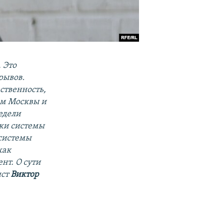
 Это
рывов.
ственность,
ом Москвы и
едели
вки системы
системы
как
нт. О сути
ист
Виктор