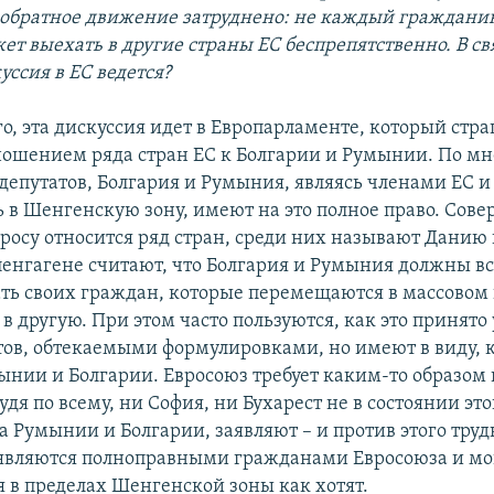
 обратное движение затруднено: не каждый граждани
т выехать в другие страны ЕС беспрепятственно. В св
уссия в ЕС ведется?
го, эта дискуссия идет в Европарламенте, который стр
ошением ряда стран ЕС к Болгарии и Румынии. По м
депутатов, Болгария и Румыния, являясь членами ЕС 
ь в Шенгенскую зону, имеют на это полное право. Сов
просу относится ряд стран, среди них называют Данию
енгагене считают, что Болгария и Румыния должны вс
ть своих граждан, которые перемещаются в массовом 
в другую. При этом часто пользуются, как это принято 
ов, обтекаемыми формулировками, но имеют в виду, 
ынии и Болгарии. Евросоюз требует каким-то образом 
судя по всему, ни София, ни Бухарест не в состоянии это
а Румынии и Болгарии, заявляют – и против этого труд
 являются полноправными гражданами Евросоюза и мо
я в пределах Шенгенской зоны как хотят.