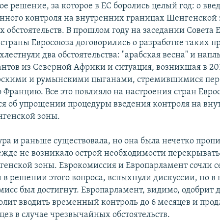
е решение, за которое в ЕС боролись целый год: о вв
нного контроля на внутренних границах Шенгенской 
 обстоятельств. В прошлом году на заседании Совета Е
страны Евросоюза договорились о разработке таких пр
лестнули два обстоятельства: "арабская весна" и напл
нтов из Северной Африки и ситуация, возникшая в 201
арскими и румынскими цыганами, стремившимися пер
 Францию. Все это повлияло на настроения стран Еврос
ся об упрощении процедуры введения контроля на вн
генской зоны.
ура и раньше существовала, но она была нечетко пропи
ежде не возникало острой необходимости перекрыват
енской зоны. Еврокомиссия и Европарламент сочли с
в решении этого вопроса, вспыхнули дискуссии, но в
мисс был достигнут. Европарламент, видимо, одобрит 
олит вводить временный контроль до 6 месяцев и прод
цев в случае чрезвычайных обстоятельств.