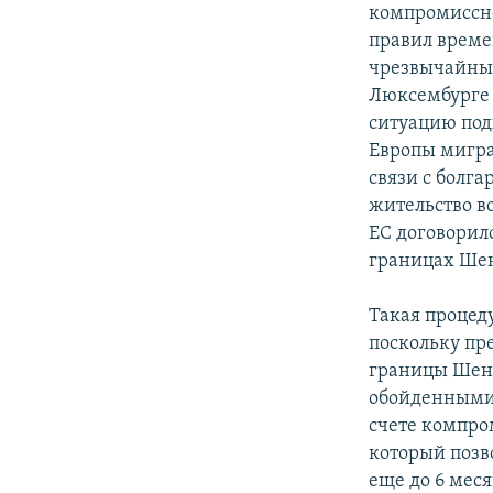
компромиссно
правил време
чрезвычайных
Люксембурге 
ситуацию подх
Европы мигра
связи с болг
жительство во
ЕС договорил
границах Шен
Такая процед
поскольку пр
границы Шенг
обойденными 
счете компро
который позв
еще до 6 меся