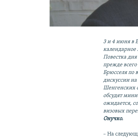
3 и 4 июня в 
календарное 
Повестка дня
прежде всего
Брюсселя по 
дискуссии на
Шенгенских с
обсудят мини
ожидается, с
визовых пере
Онучко.
– На следующ