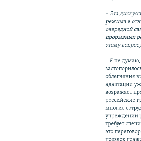
– Эта дискус
режима в отн
очередной сам
прорывных ре
этому вопросу
– Я не думаю,
застопорилос
облегчения в
адаптации уж
возражает пр
российские г
многие сотру
учреждений р
требует спец
это перегово
поездок гражд