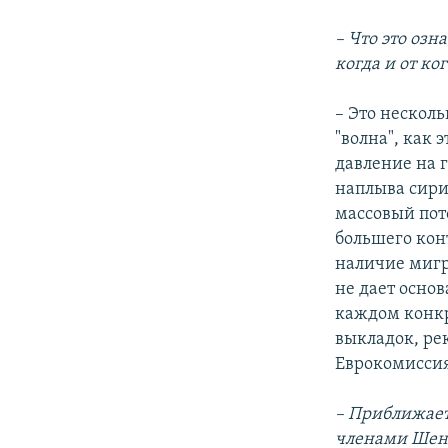
– Что это озн
когда и от ко
– Это нескол
"волна", как
давление на 
наплыва сири
массовый пот
большего кон
наличие мигр
не дает осно
каждом конкр
выкладок, ре
Еврокомиссия
– Приближает
членами Шенг