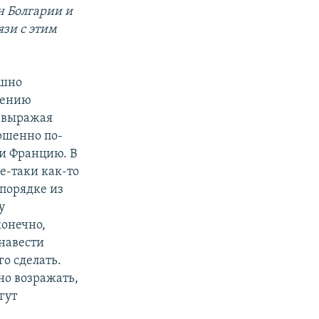
н Болгарии и
язи с этим
ашно
нению
и выражая
ершенно по-
 и Францию. В
е-таки как-то
порядке из
у
конечно,
навести
го сделать.
но возражать,
гут