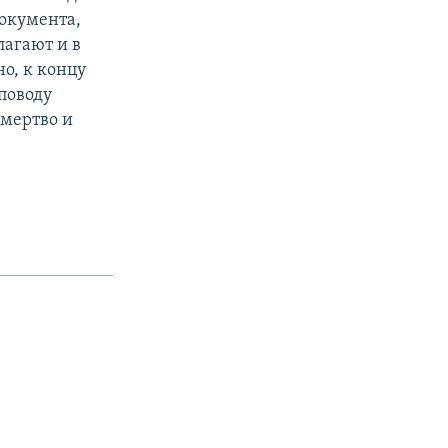
документа,
агают и в
о, к концу
 поводу
амертво и