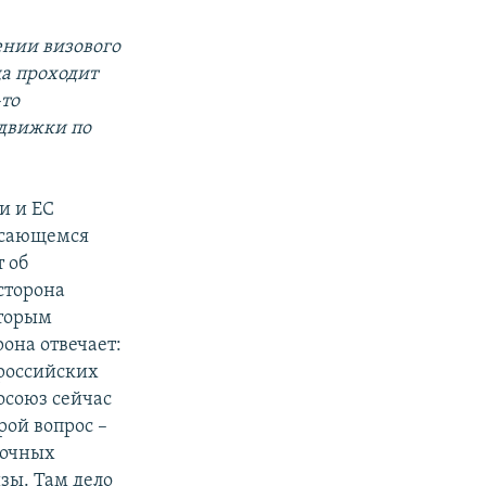
ении визового
да проходит
-то
одвижки по
и и ЕС
касающемся
 об
сторона
оторым
она отвечает:
 российских
осоюз сейчас
рой вопрос –
рочных
изы. Там дело