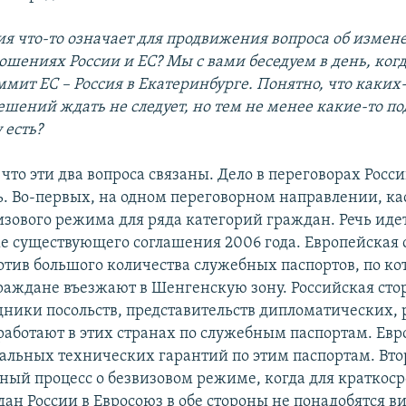
сия что-то означает для продвижения вопроса об измен
ошениях России и ЕС? Мы с вами беседуем в день, ког
мит ЕС – Россия в Екатеринбурге. Понятно, что каких
шений ждать не следует, но тем не менее какие-то п
 есть?
 что эти два вопроса связаны. Дело в переговорах Росси
ь. Во-первых, на одном переговорном направлении, 
изового режима для ряда категорий граждан. Речь идет
е существующего соглашения 2006 года. Европейская 
отив большого количества служебных паспортов, по к
раждане въезжают в Шенгенскую зону. Российская стор
дники посольств, представительств дипломатических,
аботают в этих странах по служебным паспортам. Евр
иальных технических гарантий по этим паспортам. Вто
рный процесс о безвизовом режиме, когда для краткос
ан России в Евросоюз в обе стороны не понадобятся в