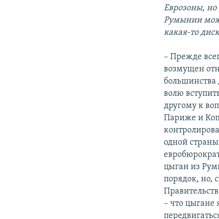
Еврозоны, но
Румынии може
какая-то диск
– Прежде все
возмущен отн
большинства 
волю вступит
другому к во
Париже и Коп
контролирова
одной страны 
евробюрократ
цыган из Рум
порядок, но, 
Правительств
– что цыгане
передвигатьс