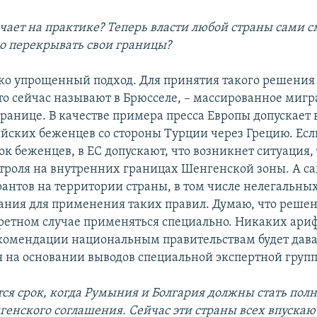
ачает на практике? Теперь власти любой страны сами с
го перекрывать свои границы?
ько упрощенный подход. Для принятия такого решения
 это сейчас называют в Брюсселе, – массированное миг
границе. В качестве примера пресса Европы допускает
йских беженцев со стороны Турции через Грецию. Есл
ок беженцев, в ЕС допускают, что возникнет ситуация
троля на внутренних границах Шенгенской зоны. А са
антов на территории страны, в том числе нелегальны
вания для применения таких правил. Думаю, что решен
етном случае применяться специально. Никаких ари
комендации национальным правительствам будет дава
 на основании выводов специальной экспертной груп
ся срок, когда Румыния и Болгария должны стать по
енского соглашения. Сейчас эти страны всех впускаю