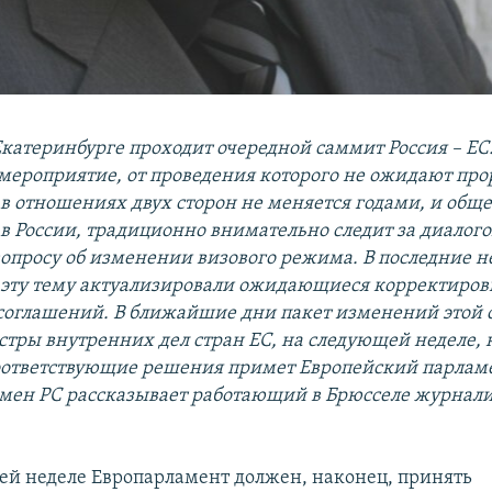
Екатеринбурге проходит очередной саммит Россия – ЕС.
мероприятие, от проведения которого не ожидают про
 в отношениях двух сторон не меняется годами, и обще
 в России, традиционно внимательно следит за диалог
вопросу об изменении визового режима. В последние н
 эту тему актуализировали ожидающиеся корректиро
оглашений. В ближайшие дни пакет изменений этой 
стры внутренних дел стран ЕС, на следующей неделе, 
оответствующие решения примет Европейский парламе
мен РС рассказывает работающий в Брюсселе журнал
ей неделе Европарламент должен, наконец, принять