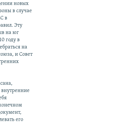
едении новых
зоны в случае
С в
авил. Эту
ыв на юг
0 году в
ебраться на
оюза, и Совет
утренних
сана,
ь внутренние
ебя
 конечном
документ,
левать его