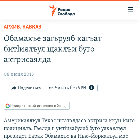
Ссылки
для
упрощенного
АРХИВ. КАВКАЗ
ПРОГРАММЫ
доступа
Обамахъе загьруяб кагъат
ПОДКАСТЫ
Вернуться
битlиялъул щаклъи буго
к
АВТОРСКИЕ ПРОЕКТЫ
актрисаялда
основному
ЦИТАТЫ СВОБОДЫ
содержанию
08 июня 2013
Вернутся
МНЕНИЯ
к
Поделиться
Читать без VPN
КУЛЬТУРА
главной
навигации
IDEL.РЕАЛИИ
Приоритетный источник в Google
Вернутся
КАВКАЗ.РЕАЛИИ
к
Америкаялъул Техас штаталдаса актриса ккун йиго
СЕВЕР.РЕАЛИИ
поиску
полициялъ. Гьелда гlунтlизабулеб буго улкаялъул
СИБИРЬ.РЕАЛИИ
президет Барак Обамахъе ва Нью-Йоркалъул мэр