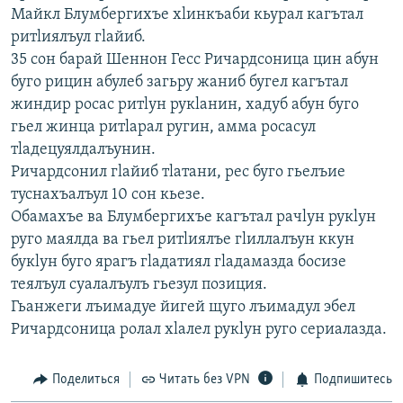
Майкл Блумбергихъе хlинкъаби кьурал кагътал
РАСПИСАНИЕ ВЕЩАНИЯ
ритlиялъул гlайиб.
ПОДПИШИТЕСЬ НА РАССЫЛКУ
35 сон барай Шеннон Гесс Ричардсоница цин абун
буго рицин абулеб загьру жаниб бугел кагътал
СОЦИАЛЬНЫЕ СЕТИ
жиндир росас ритlун рукlанин, хадуб абун буго
гьел жинца ритlарал ругин, амма росасул
тlадецуялдалъунин.
Ричардсонил гlайиб тlатани, рес буго гьелъие
туснахъалъул 10 сон кьезе.
Обамахъе ва Блумбергихъе кагътал рачlун рукlун
Все сайты РСЕ/РС
руго маялда ва гьел ритlиялъе гlиллалъун ккун
букlун буго ярагъ гlадатиял гlадамазда босизе
теялъул суалалъулъ гьезул позиция.
Гьанжеги лъимадуе йигей щуго лъимадул эбел
Ричардсоница ролал хlалел рукlун руго сериалазда.
Поделиться
Читать без VPN
Подпишитесь