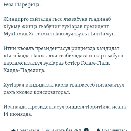
Реза ГIарефица.
РАСПИСАНИЕ ВЕЩАНИЯ
ПОДПИШИТЕСЬ НА РАССЫЛКУ
Жиндирго сайталда гьес лъазабуна гьадинаб
хIукму жинца гьабунин вукIарав президент
СОЦИАЛЬНЫЕ СЕТИ
МухIамад Хаттамил гIакълуялъухъ гIинтIамун.
Итни къоялъ президентасул рищиязда кандидат
хIисабалда гIахьаллъи гьабиялдаса инкар гьабуна
парламенталъул вукIарав бетIер Голам-ГIали
Хадда-ГIаделица.
Все сайты РСЕ/РС
ХутIарал кандидатал ккола гьанжесеб низамалъул
рахъ кколел консерваторал.
Ираналда Президентасул рищиял тIоритIила исана
14 июнялда.
Поделиться
Читать без VPN
Подпишитесь