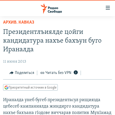
Ссылки
для
упрощенного
АРХИВ. КАВКАЗ
ПРОГРАММЫ
доступа
Президентлъиялде цойги
ПОДКАСТЫ
Вернуться
кандидатура нахъе бахъун буго
к
АВТОРСКИЕ ПРОЕКТЫ
Ираналда
основному
ЦИТАТЫ СВОБОДЫ
содержанию
11 июня 2013
Вернутся
МНЕНИЯ
к
Поделиться
Читать без VPN
КУЛЬТУРА
главной
навигации
IDEL.РЕАЛИИ
Приоритетный источник в Google
Вернутся
КАВКАЗ.РЕАЛИИ
к
Ираналда унеб бугеб президентасул рищиязда
СЕВЕР.РЕАЛИИ
поиску
цебесеб кампаниялда жиндирго кандидатура
СИБИРЬ.РЕАЛИИ
нахъе бахъана гIодове виччарав политик МухIамад