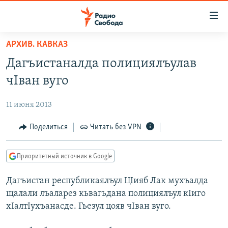
Ссылки
для
упрощенного
АРХИВ. КАВКАЗ
ПРОГРАММЫ
доступа
Дагъистаналда полициялъулав
ПОДКАСТЫ
Вернуться
чIван вуго
к
АВТОРСКИЕ ПРОЕКТЫ
основному
11 июня 2013
ЦИТАТЫ СВОБОДЫ
содержанию
Вернутся
МНЕНИЯ
Поделиться
Читать без VPN
к
КУЛЬТУРА
главной
Приоритетный источник в Google
навигации
IDEL.РЕАЛИИ
Вернутся
Дагъистан республикаялъул ЦIияб Лак мухъалда
КАВКАЗ.РЕАЛИИ
к
щалали лъаларез кьвагьдана полициялъул кIиго
СЕВЕР.РЕАЛИИ
поиску
хIалтIухъанасде. Гьезул цояв чIван вуго.
СИБИРЬ.РЕАЛИИ