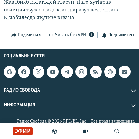
Жавабияб кьвагьдей гьабун чIаго хутIарав
РАСПИСАНИЕ ВЕЩАНИЯ
полициялъулас тIаде кIанцIаразул цояв чIвана.
ПОДПИШИТЕСЬ НА РАССЫЛКУ
КIиабилесда лъутизе кIвана.
СОЦИАЛЬНЫЕ СЕТИ
Поделиться
Читать без VPN
Подпишитесь
СОЦИАЛЬНЫЕ СЕТИ
Все сайты РСЕ/РС
РАДИО СВОБОДА
ИНФОРМАЦИЯ
Радио Свобода © 2026 RFE/RL, Inc. | Все права защищены.
ЭФИР