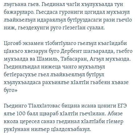
лъугьана гьев. Гьединал чагIи хъулухъалда тун
бажаруларо. Гьесдаса гурониги цогидал мухъазул
лъайкьелъул идараялъул бутIруздасаги рази гьечIо
ниж, гьездехунги руго гIезегIан суалал.
Цогояб экзамен тIобитIулаго гьелъул къагIидаби
цIакъго хвезарун буго Дербент шагьаралда, гьебго
мухъалда ва Шамиль, Табасаран, Агъул мухъазда.
Гьединлъидал нижеца чанго мухъалъул
бетIерасухъе гьел лъайкьеялъул бутIрул
хъулухъалдаса рахъиялъе хIалтIи гьабеян хъвазе
буго»
Гьединго ТIалхIатовас бицана исана цониги ЕГЭ
ялъе 100 балл щвараб хIалтIи гьечIилан. Абизе
ккола цересел саназ гьединал хIалтIаби гIемер
рукIунаан нилъер цIалдохъабазул.