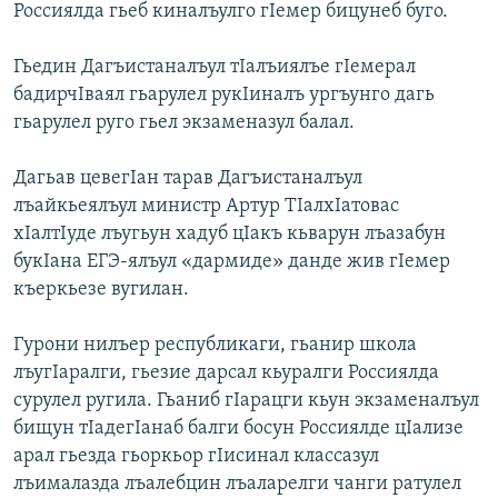
Россиялда гьеб киналъулго гIемер бицунеб буго.
Гьедин Дагъистаналъул тIалъиялъе гIемерал
бадирчIваял гьарулел рукIиналъ ургъунго дагь
гьарулел руго гьел экзаменазул балал.
Дагьав цевегIан тарав Дагъистаналъул
лъайкьеялъул министр Артур ТIалхIатовас
хIалтIуде лъугьун хадуб цIакъ кьварун лъазабун
букIана ЕГЭ-ялъул «дармиде» данде жив гIемер
къеркьезе вугилан.
Гурони нилъер республикаги, гьанир школа
лъугIаралги, гьезие дарсал кьуралги Россиялда
сурулел ругила. Гьаниб гIарацги кьун экзаменалъул
бищун тIадегIанаб балги босун Россиялде цIализе
арал гьезда гьоркьор гIисинал классазул
лъималазда лъалебцин лъаларелги чанги ратулел