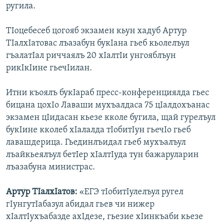
ругила.
ТIоцебесеб цогояб экзамен кьун хадуб Артур
ТIалхIатовас лъазабун букIана гьеб кьолелъул
гъалатIал риччаялъ 20 хIалтIи унгояблъун
рикIкIине гьечIилан.
Итни къоялъ букIараб пресс-конференциялда гьес
бицана цохIо Лаваши мухъалдаса 75 цIалдохъанас
экзамен цIидасан кьезе кколе бугила, щай гурелъул
букIине кколеб хIалалда тIобитIун гьечIо гьеб
лавашдерица. Гьединлъидал гьеб мухъалъул
лъайкьеялъул бетIер хIалтIуда тун бажаруларин
лъазабуна министрас.
Артур ТIалхIатов:
«ЕГЭ тIобитIулелъул ругел
гIунгутIабазул абидал гьев чи нижер
хIалтIухъабазде ахIдезе, гьезие хIинкъаби кьезе