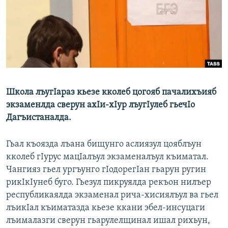
РАСПИСАНИЕ ВЕЩАНИЯ
ПОДПИШИТЕСЬ НА РАССЫЛКУ
СОЦИАЛЬНЫЕ СЕТИ
Школа лъугIараз кьезе кколеб цогояб пачалихъияб
экзаменлда сверун ахIи-хIур лъугIулеб гьечIо
Дагъистаналда.
Все сайты РСЕ/РС
Гьал къоязда лъана бищунго аслиязул цояблъун
кколеб гIурус мацIалъул экзаменалъул къиматал.
Чангияз гьел ургъунго гIодорегIан гьарун ругин
рикIкIунеб буго. Гьезул пикруялда рекъон нилъер
республикаялда экзаменал рича-хисиялъул ва гьел
лъикIал къиматазда кьезе ккани эбел-инсуцаги
лъималазги сверун гьарулелщинал ишал рихьун,