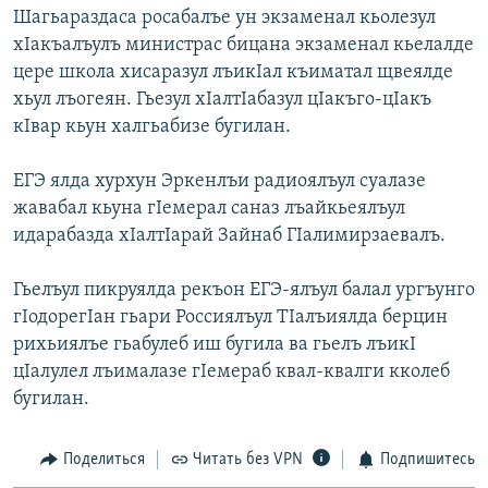
Шагьараздаса росабалъе ун экзаменал кьолезул
хIакъалъулъ министрас бицана экзаменал кьелалде
цере школа хисаразул лъикIал къиматал щвеялде
хьул лъогеян. Гьезул хIалтIабазул цIакъго-цIакъ
кIвар кьун халгьабизе бугилан.
ЕГЭ ялда хурхун Эркенлъи радиоялъул суалазе
жавабал кьуна гIемерал саназ лъайкьеялъул
идарабазда хIалтIарай Зайнаб ГIалимирзаевалъ.
Гьелъул пикруялда рекъон ЕГЭ-ялъул балал ургъунго
гIодорегIан гьари Россиялъул ТIалъиялда берцин
рихьиялъе гьабулеб иш бугила ва гьелъ лъикI
цIалулел лъималазе гIемераб квал-квалги кколеб
бугилан.
Поделиться
Читать без VPN
Подпишитесь