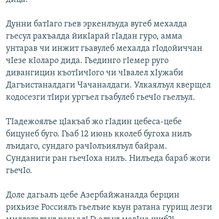
Дунни батIаго гьев эркенлъуда вугеб мехалда
гьесул рахъалда йикIарай гIадан гуро, амма
унтарав чи инжит гьавулеб мехалда гIодойиччан
чIезе кIоларо дида. Гьединго гIемер руго
дивангицин къотIичIого чи чIвалел хIужаби
Дагъистаналдаги Чачаналдаги. Улкаялъул кверщел
кодосезги тIири ургъел гьабулеб гьечIо гьелъул.
ТIадежоялъе цIакъаб жо гIадин цебеса-цебе
бицунеб буго. Гьаб 12 июнь кколеб бугоха нилъ
лъидаго, сундаго рачIолъиялъул байрам.
Сунданиги ран гьечIоха нилъ. Нилъеда бараб жоги
гьечIо.
Доле дагьалъ цебе Азербайжаналда берцин
рихьизе Россиялъ гьелъие кьун ратана гурищ лезги