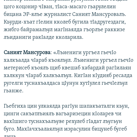
цого коцонир чIван, тIаса-масаго гьарулелин
бицана ЭР-ялъе журналист Саният Мансуровалъ.
Кьурди-хъат гIелин кколеб бугила тIадругездаги,
жибго байрамалъул магIнаялда гъорлъе раккизе
лъиданиги ракIалде кколарила.
Саният Мансурова
: «Лъиениги ургъел гьечIо
халкъалда чIараб къоялъул. Лъиениги ургъел гьечIо
метерисеб къоялъ щиб квешаб хабардай рагIилаян
халккун чIараб халкъалъул. КигIан кIудияб ресалда
ругелги туснахъалдаса цIунун хутIулел гьечIелъул
гьанже.
Гьебгиха цин улкаялда рагIун шапакъаталги кьун,
цинги сакъатлъиялъ вагъаризецин кIоларев чи
вахIшиго туснахъалъуве рехулеб гIадат лъугьун
буго. МахIачхъалаялъул мэрасулин бицунеб бугеб
дица.