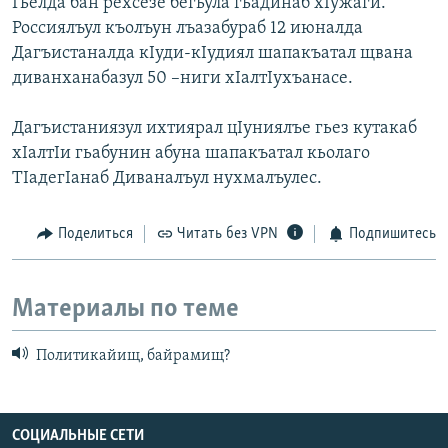
Гьелда бан рехсезе бегьула гьадинаб хIужаги.
Россиялъул къолъун лъазабураб 12 июналда
Дагъистаналда кIуди-кIудиял шапакъатал щвана
диванханабазул 50 –ниги хIалтIухъанасе.
Дагъистаниязул ихтиярал цIуниялъе гьез кутакаб
хIалтIи гьабунин абуна шапакъатал кьолаго
ТIадегIанаб Диваналъул нухмалъулес.
Поделиться
Читать без VPN
Подпишитесь
Материалы по теме
Политикайищ, байрамищ?
СОЦИАЛЬНЫЕ СЕТИ