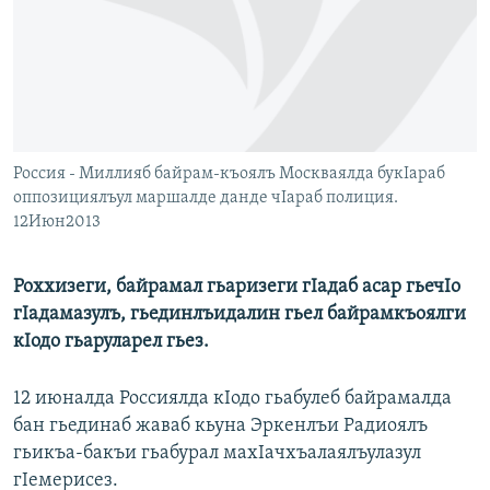
РАСПИСАНИЕ ВЕЩАНИЯ
ПОДПИШИТЕСЬ НА РАССЫЛКУ
СОЦИАЛЬНЫЕ СЕТИ
Россия - Миллияб байрам-къоялъ Москваялда букIараб
оппозициялъул маршалде данде чIараб полиция.
12Июн2013
Все сайты РСЕ/РС
Роххизеги, байрамал гьаризеги гIадаб асар гьечIо
гIадамазулъ, гьединлъидалин гьел байрамкъоялги
кIодо гьаруларел гьез.
12 июналда Россиялда кIодо гьабулеб байрамалда
бан гьединаб жаваб кьуна Эркенлъи Радиоялъ
гьикъа-бакъи гьабурал махIачхъалаялъулазул
гIемерисез.