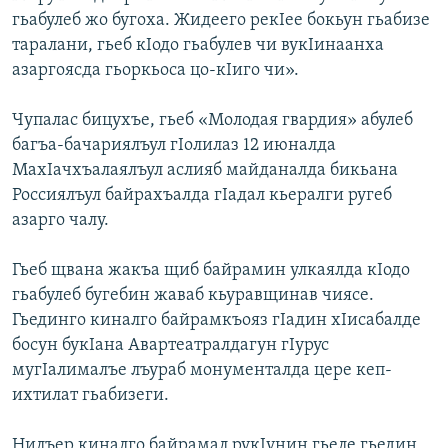
гьабулеб жо бугоха. Жидеего рекIее бокьун гьабизе
таралани, гьеб кIодо гьабулев чи вукIинаанха
азаргоясда гьоркьоса цо-кIиго чи».
Чупалас бицухъе, гьеб «Молодая гвардия» абулеб
багъа-бачариялъул гIолилаз 12 июналда
МахIачхъалаялъул аслияб майданалда бикьана
Россиялъул байрахъалда гIадал кьералги ругеб
азарго чалу.
Гьеб щвана жакъа щиб байрамин улкаялда кIодо
гьабулеб бугебин жаваб кьуравщинав чиясе.
Гьединго киналго байрамкъояз гIадин хIисабалде
босун букIана Авартеатралдагун гIурус
мугIалималъе лъураб монументалда цере кеп-
ихтилат гьабизеги.
Нилъер киналго байрамал рукIунин гьеле гьедин