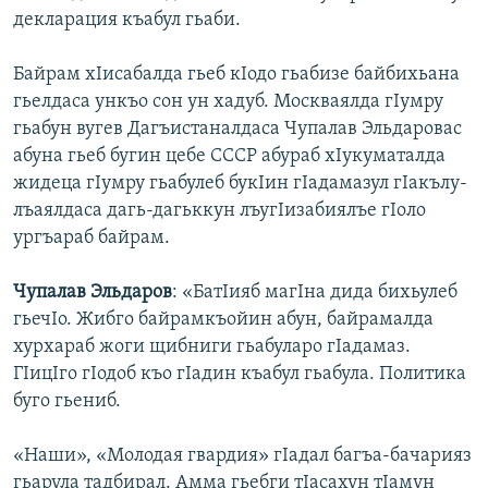
декларация къабул гьаби.
Байрам хIисабалда гьеб кIодо гьабизе байбихьана
гьелдаса ункъо сон ун хадуб. Москваялда гIумру
гьабун вугев Дагъистаналдаса Чупалав Эльдаровас
абуна гьеб бугин цебе СССР абураб хIукуматалда
жидеца гIумру гьабулеб букIин гIадамазул гIакълу-
лъаялдаса дагь-дагьккун лъугIизабиялъе гIоло
ургъараб байрам.
Чупалав Эльдаров
: «БатIияб магIна дида бихьулеб
гьечIо. Жибго байрамкъойин абун, байрамалда
хурхараб жоги щибниги гьабуларо гIадамаз.
ГIицIго гIодоб къо гIадин къабул гьабула. Политика
буго гьениб.
«Наши», «Молодая гвардия» гIадал багъа-бачарияз
гьарула тадбирал. Амма гьебги тIасахун тIамун