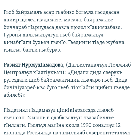
Гьеб байрамалъ асар гьабизе бегьула гьелдасан
хайир щолел гIадамазе, масала, байрамалъе
биччараб гIарцудаса давла щолел хIакимзабазе.
Гурони халкъалъулгун гьеб байрамалъул
кинабгIаги бухьен гьечIо. Гьединги тIаде жубана
гьикъа-бакъи гьабураз.
Разият НурмухIамадова,
(Дагъистаналъул ГIелмияб
Централъул хIалтIухъан): «Дидаги дида сверухъ
ругездаги щиб байрамалгицин лъаларо гьеб. Дида
бичIчIулареб къо буго гьеб, тIокIабги щибин гьелде
абилеб?»
ГIадатиял гIадамазул цIикIкIарасезда лъалеб
гьечIоан 12 июнь гIодобкъолъун лъазабиялъе
гIиллаги. Гьелъул магIна ккола 1990 соналъул 12
июналда Россиялда пачалихъияб суверенитеталъул