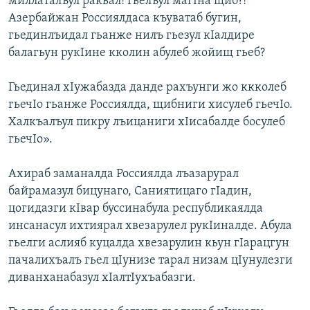
миллаталъул ракьал! Гьелъул магIна щиб?!
Азербайжан Россиялдаса къуватаб бугин,
гьединлъидал гьанже нилъ гьезул кIалдире
балагьун рукIине кколин абулеб жойищ гьеб?
Гьединал хIужабазда данде рахъунги жо ккколеб
гьечIо гьанже Россиялда, щибниги хисулеб гьечIо.
Халкъалъул пикру лъицаниги хIисабалде босулеб
гьечIо».
Ахираб заманалда Россиялда лъазарурал
байрамазул бицунаго, Саниятицаго гIадин,
цогидазги кIвар буссинабула республикаялда
инсанасул ихтиярал хвезарулел рукIиналде. Абула
гьелги аслияб куцалда хвезарулин кьун гIарацгун
пачалихъалъ гьел цIунизе тарал низам цIунулезги
диванханабазул хIалтIухъабазги.