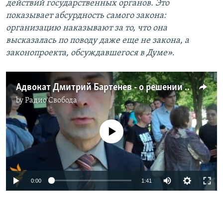
действий государственных органов. Это
показывает абсурдность самого закона:
организацию наказывают за то, что она
высказалась по поводу даже еще не закона, а
законопроекта, обсуждавшегося в Думе»
.
Адвокат Дмитрий Бартенев - о решении суда по делу ЛГБТ-организации "Выход"
by
Радио Свобода
No media source currently available
0:00
1:41