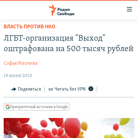
Ссылки
для
упрощенного
ВЛАСТЬ ПРОТИВ НКО
ПРОГРАММЫ
доступа
ЛГБТ-организация "Выход"
ПОДКАСТЫ
Вернуться
оштрафована на 500 тысяч рублей
к
АВТОРСКИЕ ПРОЕКТЫ
основному
Софья Рогачева
ЦИТАТЫ СВОБОДЫ
содержанию
Вернутся
19 июня 2013
МНЕНИЯ
к
КУЛЬТУРА
Поделиться
Читать без VPN
главной
навигации
IDEL.РЕАЛИИ
Вернутся
Приоритетный источник в Google
КАВКАЗ.РЕАЛИИ
к
СЕВЕР.РЕАЛИИ
поиску
СИБИРЬ.РЕАЛИИ