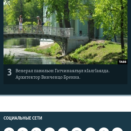
3
Венерал павильон Гатчинаялъул кІалгІаялда.
Архитектор Винченцо Бренна.
СОЦИАЛЬНЫЕ СЕТИ