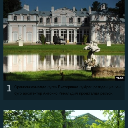
РАСПИСАНИЕ ВЕЩАНИЯ
ПОДПИШИТЕСЬ НА РАССЫЛКУ
СОЦИАЛЬНЫЕ СЕТИ
Все сайты РСЕ/РС
1
Ораниенбаумалда бугеб Екатеринал букІраб резиденция бан
буго архитектор Антонио Ринальдил проекталда рекъон.