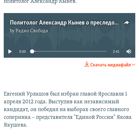
политолог Александр Кынев.
Политолог Александр Кынев о преследовании Урлашова
by
Радио Свобода
No media source currently available
0:00
2:41
Скачать медиафайл
Евгений Урлашов был избран главой Ярославля 1
апреля 2012 года. Выступив как независимый
кандидат, он победил на выборах своего главного
соперника – представителя "Единой России" Якова
Якушева.