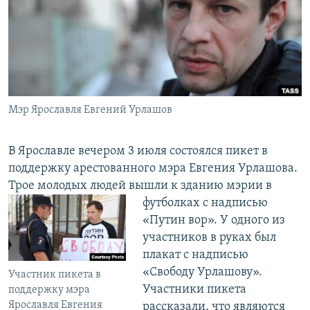
РАСПИСАНИЕ ВЕЩАНИЯ
ПОДПИШИТЕСЬ НА РАССЫЛКУ
СОЦИАЛЬНЫЕ СЕТИ
Мэр Ярославля Евгений Урлашов
В Ярославле вечером 3 июля состоялся пикет в
поддержку арестованного мэра Евгения Урлашова.
Все сайты РСЕ/РС
Трое молодых людей вышли к зданию мэрии в
футболках с
надписью
«Путин вор». У одного из
участников в руках был
плакат с надписью
«Свободу Урлашову».
Участник пикета в
Участники пикета
поддержку мэра
Ярославля Евгения
рассказали, что являются