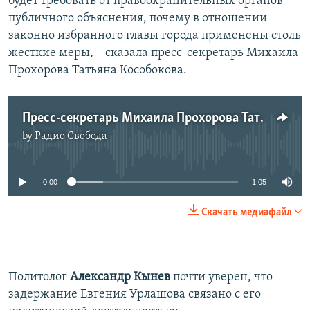
будет требовать от правоохранительных органов
публичного объяснения, почему в отношении
законно избранного главы города применены столь
жесткие меры, – сказала пресс-секретарь Михаила
Прохорова Татьяна Кособокова.
Пресс-секретарь Михаила Прохорова Татьяна Кособокова о преследовании Урлашова
by
Радио Свобода
No media source currently available
0:00
1:05
Скачать медиафайл
Политолог
Александр Кынев
почти уверен, что
задержание Евгения Урлашова связано с его