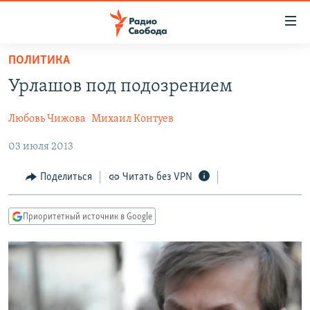
Ссылки
для
упрощенного
ПОЛИТИКА
ПРОГРАММЫ
доступа
Урлашов под подозрением
ПОДКАСТЫ
Вернуться
к
Любовь Чижова
Михаил Контуев
АВТОРСКИЕ ПРОЕКТЫ
основному
03 июля 2013
ЦИТАТЫ СВОБОДЫ
содержанию
Вернутся
МНЕНИЯ
Поделиться
Читать без VPN
к
КУЛЬТУРА
главной
Приоритетный источник в Google
навигации
IDEL.РЕАЛИИ
Вернутся
КАВКАЗ.РЕАЛИИ
к
СЕВЕР.РЕАЛИИ
поиску
СИБИРЬ.РЕАЛИИ