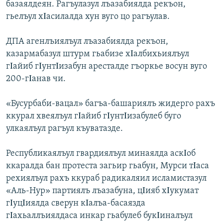
базаялдеян. Рагъулазул лъазабиялда рекъон,
гьелъул хΙасилалда хун вуго цо рагъулав.
ДПА агенлъиялъул лъазабиялда рекъон,
казармабазул штурм гьабизе хΙалбихьиялъул
гΙайиб гΙунтΙизабун аресталде гъоркье восун вуго
200-гΙанав чи.
«Бусурбаби-вацал» багъа-башариялъ жидерго рахъ
ккурал хвеялъул гΙайиб гΙунтΙизабулеб буго
улкаялъул рагъул къуватазде.
Республикаялъул гвардиялъул минаялда аскΙоб
ккаралда бан протеста загьир гьабун, Мурси тΙаса
рехиялъул рахъ ккураб радикаляил исламистазул
«Аль-Нур» партиялъ лъазабуна, цΙияб хΙукумат
гΙуцΙиялда сверун кΙалъа-басаязда
гΙахьаллъиялдаса инкар гьабулеб букΙиналъул