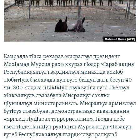
РАСПИСАНИЕ ВЕЩАНИЯ
ПОДПИШИТЕСЬ НА РАССЫЛКУ
СОЦИАЛЬНЫЕ СЕТИ
Каиралда тΙаса рехарав мисралъул президент
МохΙамад Мурсил рахъ ккураз гΙодор чΙараб акция
Республикаялъул гвардиялъул минаялда аскΙоб
Все сайты РСЕ/РС
тΙобитΙулеб мехалда хун вуго бищун дагь босун 40
чи, 300-ялдаса цΙикΙкΙун лъукъунги вуго. Гьелъул
хΙакъалъулъ лъазабуна Мисралъул сахлъи
цΙуниялъул министерлъиялъ. Мисралъул армиялъул
бутΙруз лъазабуна, демонстрантазде кьвагьданин
«яргъид гΙуцΙарал террористалин». Гьелда цебе
гьел тΙадекΙанцΙун рукΙанин Мурси ккун чΙезавун
вугеб Республикаялъул гвардиялъул рагъулаб