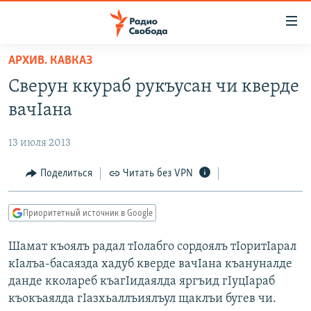
Ссылки
для
упрощенного
АРХИВ. КАВКАЗ
ПРОГРАММЫ
доступа
Сверун ккураб рукъусан чи кверде
ПОДКАСТЫ
Вернуться
вачІана
к
АВТОРСКИЕ ПРОЕКТЫ
основному
13 июля 2013
ЦИТАТЫ СВОБОДЫ
содержанию
Вернутся
МНЕНИЯ
Поделиться
Читать без VPN
к
КУЛЬТУРА
главной
Приоритетный источник в Google
навигации
IDEL.РЕАЛИИ
Вернутся
Шамат къоялъ радал тІолабго сордоялъ тІоритІарал
КАВКАЗ.РЕАЛИИ
к
кІалъа-басаязда хадуб кверде вачІана къануналде
СЕВЕР.РЕАЛИИ
поиску
данде кколареб къагІидаялда яргъид гІуцІараб
къокъаялда гІазхьаллъиялъул щаклъи бугев чи.
СИБИРЬ.РЕАЛИИ