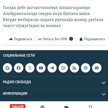
РАСПИСАНИЕ ВЕЩАНИЯ
Гьелда цебе дагъистаналъул тахшагьаралъул
ПОДПИШИТЕСЬ НА РАССЫЛКУ
Альбурикенталда сверун ккун букІана мина.
Кверде вачІарасда цадахъ рукъалда жанир рукІана
чанго чІужугІадан ва лъимал.
СОЦИАЛЬНЫЕ СЕТИ
Поделиться
Читать без VPN
Подпишитесь
СОЦИАЛЬНЫЕ СЕТИ
Все сайты РСЕ/РС
РАДИО СВОБОДА
ИНФОРМАЦИЯ
Радио Свобода © 2026 RFE/RL, Inc. | Все права защищены.
ЭФИР