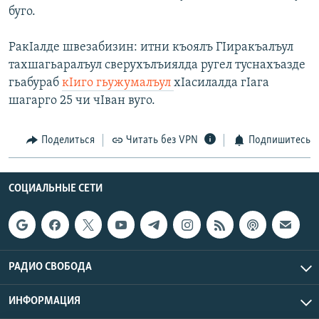
буго.
РАСПИСАНИЕ ВЕЩАНИЯ
ПОДПИШИТЕСЬ НА РАССЫЛКУ
РакIалде швезабизин: итни къоялъ ГIиракъалъул
тахшагьаралъул сверухълъиялда ругел туснахъазде
СОЦИАЛЬНЫЕ СЕТИ
гьабураб
кIиго гьужумалъул
хIасилалда гIага
шагарго 25 чи чIван вуго.
Поделиться
Читать без VPN
Подпишитесь
Все сайты РСЕ/РС
СОЦИАЛЬНЫЕ СЕТИ
РАДИО СВОБОДА
ИНФОРМАЦИЯ