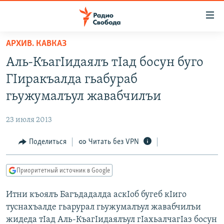
Ссылки
для
упрощенного
АРХИВ. КАВКАЗ
ПРОГРАММЫ
доступа
Аль-КъагIидаялъ тIад босун буго
ПОДКАСТЫ
Вернуться
ГIиракъалда гьабураб
к
АВТОРСКИЕ ПРОЕКТЫ
гьужумалъул жавабчилъи
основному
ЦИТАТЫ СВОБОДЫ
содержанию
23 июля 2013
Вернутся
МНЕНИЯ
к
Поделиться
Читать без VPN
КУЛЬТУРА
главной
навигации
IDEL.РЕАЛИИ
Приоритетный источник в Google
Вернутся
КАВКАЗ.РЕАЛИИ
к
Итни къоялъ Багъдадалда аскIоб бугеб кIиго
СЕВЕР.РЕАЛИИ
поиску
туснахъалде гьарурал гьужумалъул жавабчилъи
СИБИРЬ.РЕАЛИИ
жидеда тIад Аль-КъагIидаялъул гIахьалчагIаз босун