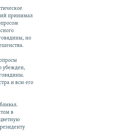
итическое
дший принимал
опросом
ясного
говядины, но
бешенства.
вопросы
о убежден,
 говядины.
тра и всю его
бливал.
итом в
 цветную
президенту