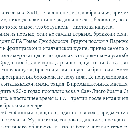
ского языка XVIII века я нашел слово «броколь», приче
мо, никогда в жизни не видал и не едал брокколи, пот
это то же самое, что браунколь – листовая капуста.
ним из первых, если не самым первым, брокколи ста
дент США Томас Джефферсон. Будучи послом в Париже
я к французской и итальянской кухне, привез семена 
нали американцы, и посадил их в огороде своей усадьб
Среди них были спаржа, артишоки, цуккини, баклажа
етная капуста, брюссельская капуста и брокколи. Но т
спространения брокколи не получила. Ее популяризац
ла итальянская иммиграция. В промышленных масшта
дить в 20-х годах прошлого века в Сан-Диего братья С
иго. В настоящее время США – третий после Китая и И
ь брокколи в мире.
этот безобидный овощ неожиданно оказался предметом 
 полемики. Журналисты, сопровождавшие в поездках
-старшего, обнаружили, что на борту президентского