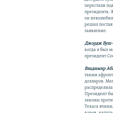
перестали по
президента. Ж
он невзлюбил
решил постав
заявление.
Джордж Буш-
когда я был м
президент Со
Владимир Аб
таким афронт
долларов. Ма
распределила
Президент был
законы проти
Техаса вчини
коров, напуг