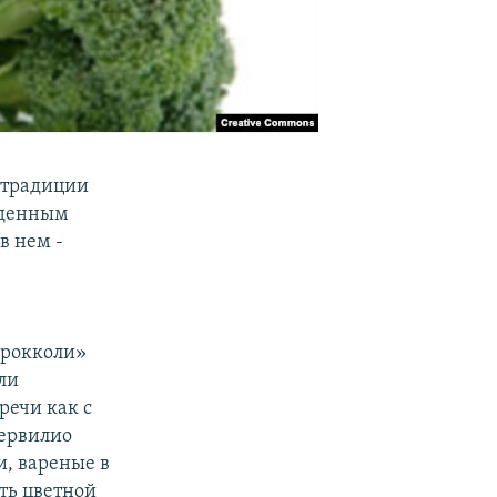
 традиции
жденным
в нем -
брокколи»
ли
речи как с
Сервилио
и, вареные в
сть цветной