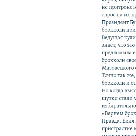
не притронет
спрос на их 
Президент Буш
брокколи прич
Ведущая кули
знает, что эт
предложила е
брокколи сво
Мазовецкого 
Точно так же,
брокколи и о
Но когда выяс
шутки стали у
избирательно
«Вернем брок
Правда, Билл
пристрастие 