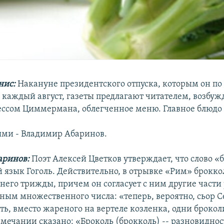
нис:
Накануне президентского отпуска, которым он по
 каждый август, газеты предлагают читателем, возбу
ссом Циммермана, облегченное меню. Главное блюдо 
ями - Владимир Абаринов.
аринов:
Поэт Алексей Цветков утверждает, что слово «
й язык Гоголь. Действительно, в отрывке «Рим» брокко
 него трижды, причем он согласует с ним другие части 
ным множественного числа: «теперь, вероятно, сьор 
сть, вместо жареного на вертеле козленка, одни брокол
имечании сказано: «Броколь (брокколь) -- разновидно