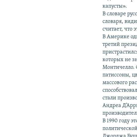
капусты».
В словаре рус
словаря, види
считает, что 
В Америке од
третий прези
пристрастилс
которых не з
Монтичелло. 
патиссоны, цв
массового ра
способствова
стали произво
Андреа Д’Арр
производител
В 1990 году 
политической
Джорджа Буша