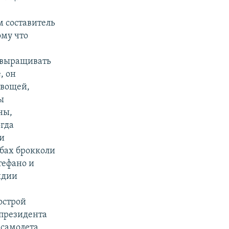
м составитель
ому что
л выращивать
, он
овощей,
ы
ны,
огда
ии
бах брокколи
тефано и
ндии
острой
 президента
 самолета