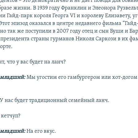
дентов – это демократично и не дает повода для обвин
разе жизни. В 1939 году Франклин и Элеонора Рузвел
и Гайд-парк короля Георга VI и королеву Елизавету, у
Этот эпизод оказался в центре недавнего фильма “Гайд
чно так же поступили в 2007 году отец и сын Буши и Ба
 президента страны гурманов Николя Саркози в их ф
орте.
т, что у вас будет на ланч?
-младший:
Мы угостим его гамбургером или хот-догом 
У нас будет традиционный семейный ланч.
 кетчуп?
-младший:
На его вкус.