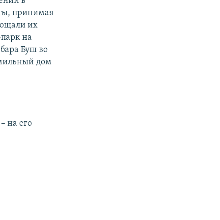
ений в
ьты, принимая
гощали их
-парк на
рбара Буш во
амильный дом
– на его