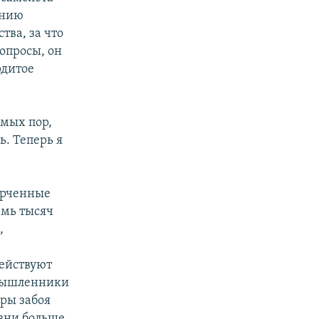
ению
тва, за что
опросы, он
рдитое
амых пор,
ь. Теперь я
орченные
емь тысяч
,
действуют
омышленники
дры забоя
изни больше