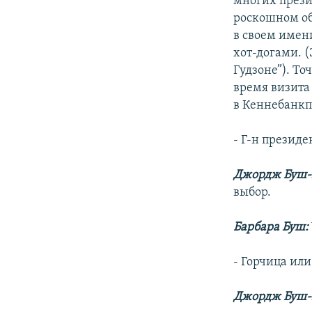
многих прези
роскошном об
в своем имени
хот-догами. (
Гудзоне”). То
время визита
в Кеннебанкп
- Г-н президен
Джордж Буш
выбор.
Барбара Буш:
- Горчица или
Джордж Буш