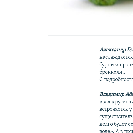
Александр Ге
наслаждается
бурным проце
брокколи...
С подробност
Владимир Аб
ввел в русски
встречается у
существитель
долго будет е
воде». А в пр