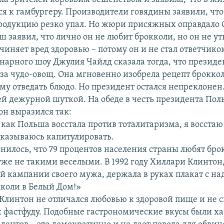
ся к гамбургеру. Производители говядины заявили, что
продукцию резко упал. Но жюри присяжных оправдало 
 заявил, что лично он не любит брокколи, но он не ут
иняет вред здоровью – потому он и не стал ответчиком
нарного шоу Джулия Чайлд сказала тогда, что президе
о за чудо-овощ. Она мгновенно изобрела рецепт брокко
му отведать блюдо. Но президент остался непреклонен.
ей дежурной шуткой. На обеде в честь президента По
он выразился так:
 как Польша восстала против тоталитаризма, я восстаю
тказываюсь капитулировать.
нилось, что 79 процентов населения страны любят бро
же не такими веселыми. В 1992 году Хиллари Клинтон,
й кампании своего мужа, держала в руках плакат с н
коли в Белый Дом!»
 Клинтон не отличался любовью к здоровой пище и не 
к фастфуду. Подобные гастрономические вкусы были х