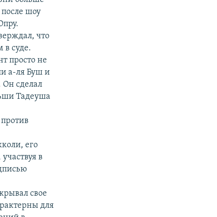
 после шоу
Опру.
верждал, что
 в суде.
нт просто не
ли а-ля Буш и
 Он сделал
льши Тадеуша
 против
кколи, его
 участвуя в
адписью
скрывал свое
арактерны для