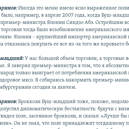
аринов:
Иногда это меню имело ясно выраженное пол
к было, например, в апреле 2007 года, когда Буш-мла
 премьер-министра Японии Синдзо Абэ. Острейшим в
 торговли тогда было возобновление американского м
онию. Япония – крупнейший импортер американской 
на отказалась покупать ее все из-за того же коровьего 
младший:
У нас большой объем торговли, а торговые 
ые. Я заверил премьер-министра в том, что я абсолютн
 народ только выиграет от потребления американской
 здоровое мясо. Я собираюсь накормить премьер-минис
мбургерамии сегодня за ланчем.
аринов:
Брокколи Буш-младший тоже, похоже, недолю
опустил дипломатическую бестактность: будучи с виз
увидел поле, засеянное брокколи, и сказал: «Лучше бы
дили». Он не знал, что поле принадлежит тогдашнему 