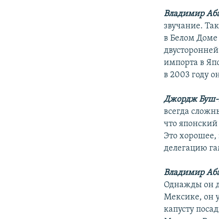
Владимир Аб
звучание. Та
в Белом Доме
двусторонней
импорта в Яп
в 2003 году о
Джордж Буш-
всегда сложн
что японский
Это хорошее,
делегацию га
Владимир Аб
Однажды он д
Мексике, он 
капусту поса