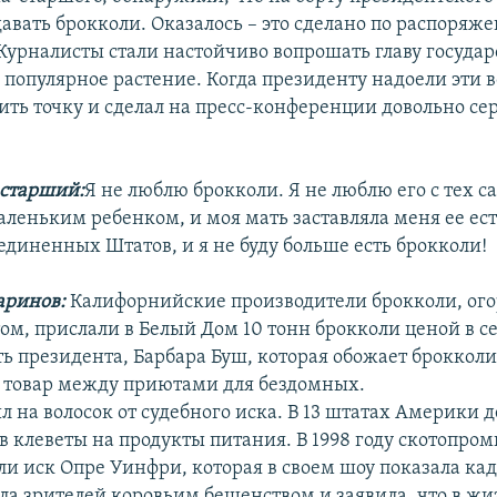
давать брокколи. Оказалось – это сделано по распоряж
урналисты стали настойчиво вопрошать главу государс
 популярное растение. Когда президенту надоели эти в
ить точку и сделал на пресс-конференции довольно се
старший:
Я не люблю брокколи. Я не люблю его с тех с
аленьким ребенком, и моя мать заставляла меня ее ест
единенных Штатов, и я не буду больше есть брокколи!
аринов:
Калифорнийские производители брокколи, ог
ом, прислали в Белый Дом 10 тонн брокколи ценой в с
ть президента, Барбара Буш, которая обожает брокколи
 товар между приютами для бездомных.
 на волосок от судебного иска. В 13 штатах Америки 
в клеветы на продукты питания. В 1998 году скотопр
ли иск Опре Уинфри, которая в своем шоу показала ка
ала зрителей коровьим бешенством и заявила, что в ж