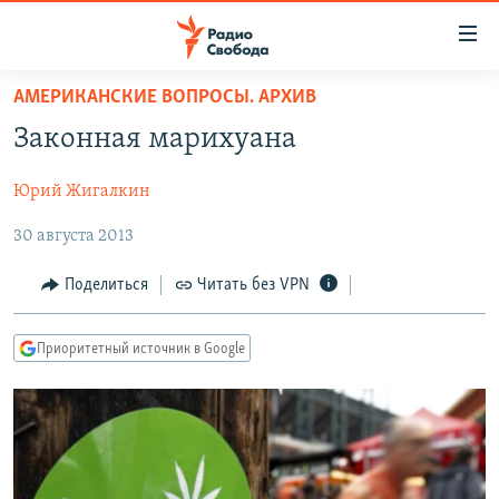
Ссылки
для
упрощенного
АМЕРИКАНСКИЕ ВОПРОСЫ. АРХИВ
ПРОГРАММЫ
доступа
Законная марихуана
ПОДКАСТЫ
Вернуться
к
Юрий Жигалкин
АВТОРСКИЕ ПРОЕКТЫ
основному
30 августа 2013
ЦИТАТЫ СВОБОДЫ
содержанию
Вернутся
МНЕНИЯ
Поделиться
Читать без VPN
к
КУЛЬТУРА
главной
Приоритетный источник в Google
навигации
IDEL.РЕАЛИИ
Вернутся
КАВКАЗ.РЕАЛИИ
к
СЕВЕР.РЕАЛИИ
поиску
СИБИРЬ.РЕАЛИИ