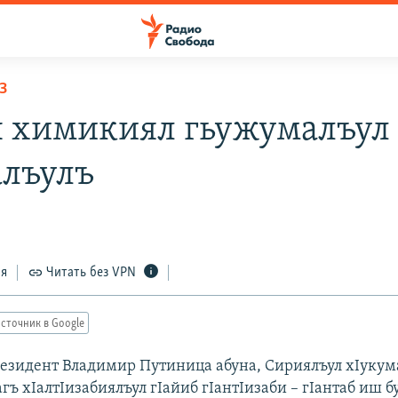
З
 химикиял гьужумалъул
алъулъ
ся
Читать без VPN
сточник в Google
резидент Владимир Путиница абуна, Сириялъул хIукум
ъ хIалтIизабиялъул гIайиб гIантIизаби – гIантаб иш б