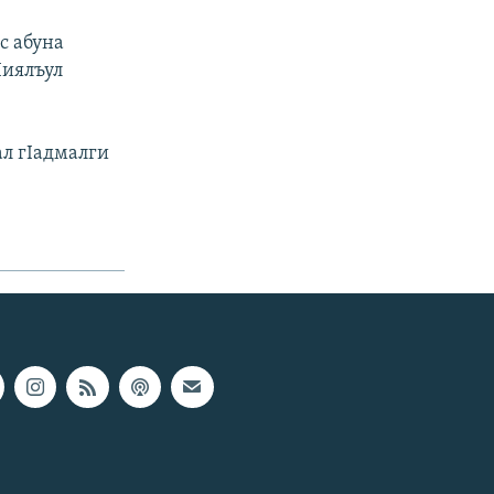
с абуна
Iиялъул
ал гIадмалги