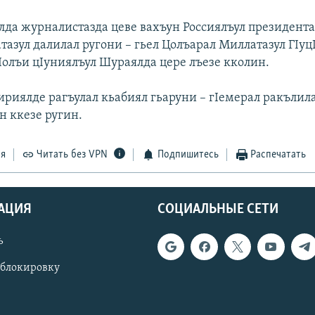
лда журналистазда цеве вахъун Россиялъул президента
тазул далилал ругони – гьел Цолъарал Миллатазул ГIуц
Iолъи цIуниялъул Шураялда цере лъезе кколин.
ириялде рагъулал кьабиял гьаруни – гIемерал ракълил
н ккезе ругин.
ся
Читать без VPN
Подпишитесь
Распечатать
АЦИЯ
СОЦИАЛЬНЫЕ СЕТИ
ь
 блокировку