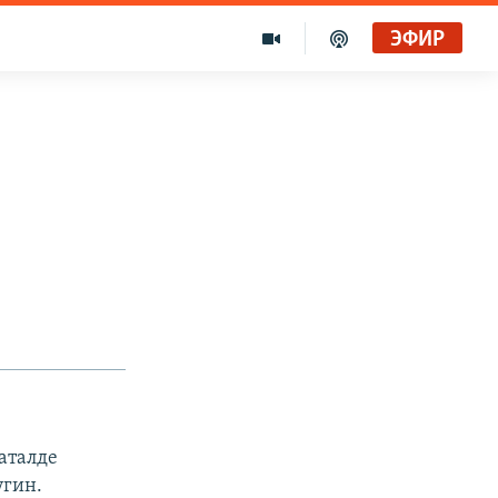
ЭФИР
аталде
угин.