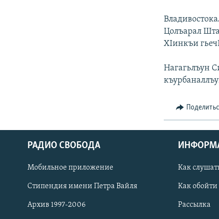
РАСПИСАНИЕ ВЕЩАНИЯ
ПОДПИШИТЕСЬ НА РАССЫЛКУ
Владивостока
Цолъарал Шта
ХIинкъи гьеч
Нагагьлъун С
къурбаналлъу
Поделить
РАДИО СВОБОДА
ИНФОРМ
Мобильное приложение
Как слушат
Стипендия имени Петра Вайля
Как обойти
СОЦИАЛЬНЫЕ СЕТИ
Архив 1997-2006
Рассылка